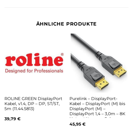
ÄHNLICHE PRODUKTE
ROLINE GREEN DisplayPort
Purelink – DisplayPort-
Kabel, v1.4, DP – DP, ST/ST,
Kabel – DisplayPort (M) bis
5m (11.44.5813)
DisplayPort (M) –
DisplayPort 1,4 – 3,0m – 8K
39,79
€
Unterstützung – Schwarz
(PI5010-030)
45,95
€