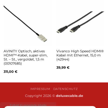
AVINITY Optisch, aktives
Vivanco High Speed HDMI®
HDMI™-Kabel, super-slim,
Kabel mit Ethernet, 15,0 m
St. – St., vergoldet, 1,5 m
(42944)
(00107685)
39,99
€
311,00
€
IMPRESSUM
DATENSCHUTZ
Copyright 2026 ©
deluxecable.de