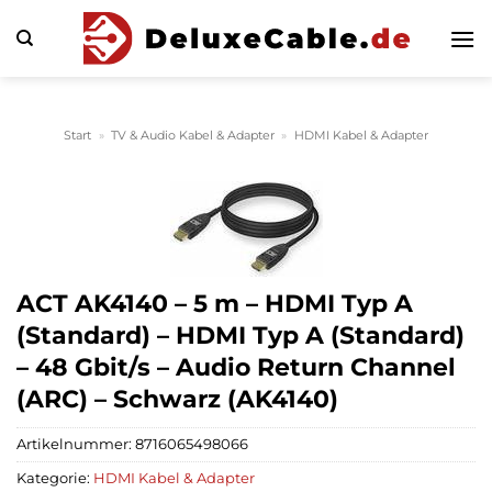
Zum
Inhalt
springen
Start
»
TV & Audio Kabel & Adapter
»
HDMI Kabel & Adapter
ACT AK4140 – 5 m – HDMI Typ A
(Standard) – HDMI Typ A (Standard)
– 48 Gbit/s – Audio Return Channel
(ARC) – Schwarz (AK4140)
Artikelnummer:
8716065498066
Kategorie:
HDMI Kabel & Adapter