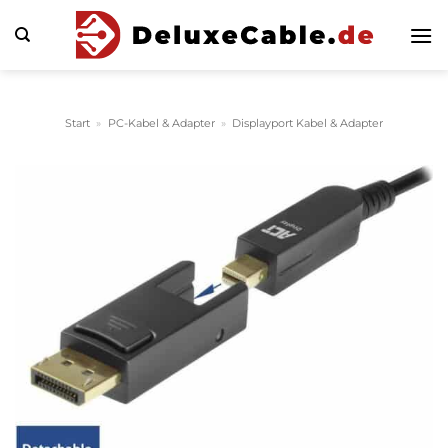
Zum
Inhalt
springen
Start
»
PC-Kabel & Adapter
»
Displayport Kabel & Adapter