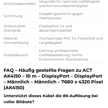
Vergoldet für optimale Leitfähigkeit
Anschlusskontakte
und Korrosionsbeständigkeit
Doppelt geschirmt gegen
Schirmung
Interferenzen
Unterstützte
DisplayPort 1.4 und
Standards
abwärtskompatibel
Material
Hochwertiges PVC für Flexibilität und
Ummantelung
Langlebigkeit
Gaming, professionelle
Einsatzbereich
Grafikbearbeitung, Home-
Entertainment, Workstations
FAQ – Häufig gestellte Fragen zu ACT
AK4150 – 10 m – DisplayPort – DisplayPort
– Männlich – Männlich – 7680 x 4320 Pixel
(AK4150)
Unterstützt dieses Kabel die 8K-Auflösung bei
voller Bildrate?