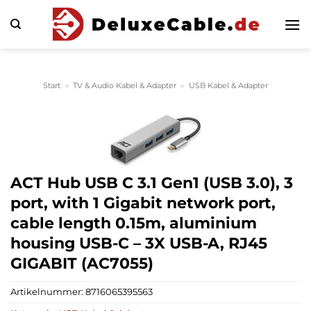
Zum
Inhalt
springen
Start
»
TV & Audio Kabel & Adapter
»
USB Kabel & Adapter
ACT Hub USB C 3.1 Gen1 (USB 3.0), 3
port, with 1 Gigabit network port,
cable length 0.15m, aluminium
housing USB-C – 3X USB-A, RJ45
GIGABIT (AC7055)
Artikelnummer:
8716065395563