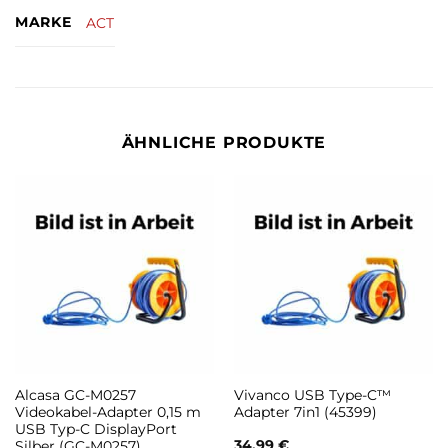
MARKE
ACT
ÄHNLICHE PRODUKTE
Alcasa GC-M0257
Vivanco USB Type-C™
Videokabel-Adapter 0,15 m
Adapter 7in1 (45399)
USB Typ-C DisplayPort
34,99
€
Silber (GC-M0257)