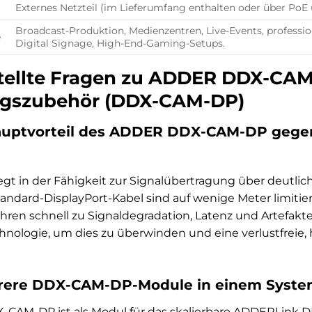
Externes Netzteil (im Lieferumfang enthalten oder über PoE
Broadcast-Produktion, Medienzentren, Live-Events, professio
e
Digital Signage, High-End-Gaming-Setups.
tellte Fragen zu ADDER DDX-CA
ngszubehör (DDX-CAM-DP)
Hauptvorteil des ADDER DDX-CAM-DP gegen
iegt in der Fähigkeit zur Signalübertragung über deutlic
Standard-DisplayPort-Kabel sind auf wenige Meter limit
hren schnell zu Signaldegradation, Latenz und Artefak
echnologie, um dies zu überwinden und eine verlustfrei
rere DDX-CAM-DP-Module in einem Syste
-CAM-DP ist als Modul für das skalierbare ADDERLink D