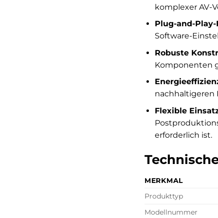
komplexer AV-V
Plug-and-Play-F
Software-Einste
Robuste Konstr
Komponenten ga
Energieeffizien
nachhaltigeren I
Flexible Einsat
Postproduktions
erforderlich ist.
Technische
MERKMAL
Produkttyp
Modellnummer