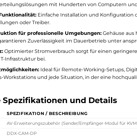
erteilungslösungen mit Hunderten von Computern und 
unktionalität:
Einfache Installation und Konfiguratio
llungen oder Treiber.
uktion für professionelle Umgebungen:
Gehäuse aus h
rantieren Zuverlässigkeit im Dauerbetrieb unter ansp
z:
Optimierter Stromverbrauch sorgt für einen geringere
T-Infrastruktur bei.
zmöglichkeiten:
Ideal für Remote-Working-Setups, Di
-Workstations und jede Situation, in der eine hochquali
 Spezifikationen und Details
SPEZIFIKATION / BESCHREIBUNG
AV-Erweiterungszubehör (Sender/Empfänger-Modul für KVM-
DDX-CAM-DP