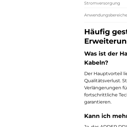
Stromversorgung
Anwendungsbereich
Häufig ges
Erweiteru
Was ist der 
Kabeln?
Der Hauptvorteil l
Qualitätsverlust. 
Verlängerungen fü
fortschrittliche T
garantieren.
Kann ich meh
Ja, das ADDER DDX