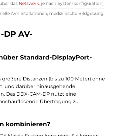
 über das
Netzwerk
, je nach Systemkonfiguration)
nelle AV-Installationen, medizinische Bildgebung,
M-DP AV-
über Standard-DisplayPort-
h größere Distanzen (bis zu 100 Meter) ohne
iert, und darüber hinausgehende
ten. Das DDX-CAM-DP nutzt eine
e, hochauflösende Übertragung zu
m kombinieren?
DX Matrix-System konzipiert. Sie können