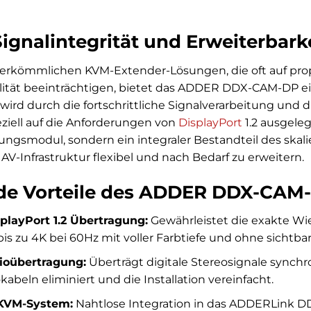
ignalintegrität und Erweiterbark
erkömmlichen KVM-Extender-Lösungen, die oft auf pro
lität beeinträchtigen, bietet das ADDER DDX-CAM-DP ei
wird durch die fortschrittliche Signalverarbeitung und
eziell auf die Anforderungen von
DisplayPort
1.2 ausgeleg
rungsmodul, sondern ein integraler Bestandteil des sk
 AV-Infrastruktur flexibel und nach Bedarf zu erweitern.
de Vorteile des ADDER DDX-CAM
splayPort 1.2 Übertragung:
Gewährleistet die exakte W
is zu 4K bei 60Hz mit voller Farbtiefe und ohne sichtba
dioübertragung:
Überträgt digitale Stereosignale synch
abeln eliminiert und die Installation vereinfacht.
 KVM-System:
Nahtlose Integration in das ADDERLink D