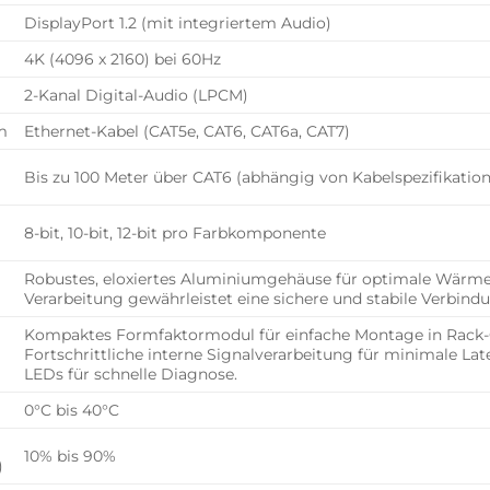
DisplayPort 1.2 (mit integriertem Audio)
4K (4096 x 2160) bei 60Hz
2-Kanal Digital-Audio (LPCM)
m
Ethernet-Kabel (CAT5e, CAT6, CAT6a, CAT7)
Bis zu 100 Meter über CAT6 (abhängig von Kabelspezifikat
8-bit, 10-bit, 12-bit pro Farbkomponente
Robustes, eloxiertes Aluminiumgehäuse für optimale Wärme
Verarbeitung gewährleistet eine sichere und stabile Verbind
Kompaktes Formfaktormodul für einfache Montage in Rack-G
Fortschrittliche interne Signalverarbeitung für minimale L
LEDs für schnelle Diagnose.
0°C bis 40°C
10% bis 90%
)