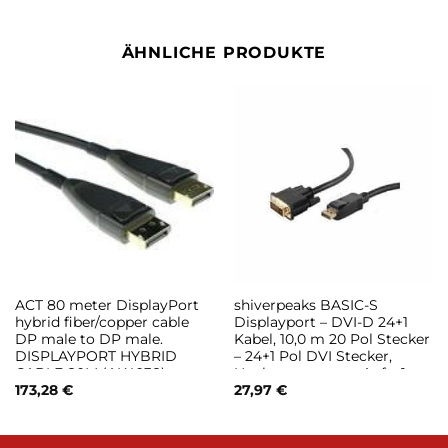
ÄHNLICHE PRODUKTE
ACT 80 meter DisplayPort
shiverpeaks BASIC-S
hybrid fiber/copper cable
Displayport – DVI-D 24+1
DP male to DP male.
Kabel, 10,0 m 20 Pol Stecker
DISPLAYPORT HYBRID
– 24+1 Pol DVI Stecker,
CABLE 80M (AK4038)
Haube vergossen, Auf – 1
Stück (BS77498-1)
173,28
€
27,97
€