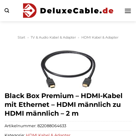
Zum
Inhalt
springen
Start
»
TV & Audio Kabel & Adapter
»
HDMI Kabel & Adapter
Black Box Premium – HDMI-Kabel
mit Ethernet – HDMI männlich zu
HDMI männlich – 2 m
Artikelnummer:
822088064633
Kategorie:
HDMI Kabel & Adapter