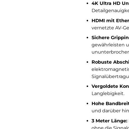
4K Ultra HD Un
Detailgenauigke
HDMI mit Ether
vernetzte AV-Ge
Sichere Grippi
gewährleisten u
ununterbroche
Robuste Absch
elektromagnetis
Signalübertragu
Vergoldete Kon
Langlebigkeit.
Hohe Bandbreit
und darüber hin
3 Meter Länge:
ohne die Signalq