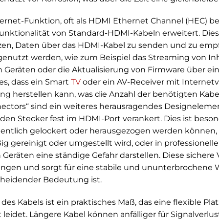
hernet-Funktion, oft als HDMI Ethernet Channel (HEC) b
Funktionalität von Standard-HDMI-Kabeln erweitert. Die
zen, Daten über das HDMI-Kabel zu senden und zu empf
nutzt werden, wie zum Beispiel das Streaming von Inha
 Geräten oder die Aktualisierung von Firmware über ei
es, dass ein Smart
TV
oder ein AV-Receiver mit Internet
 herstellen kann, was die Anzahl der benötigten Kabel r
ectors“ sind ein weiteres herausragendes Designelement
en Stecker fest im HDMI-Port verankert. Dies ist beso
ehentlich gelockert oder herausgezogen werden können,
ig gereinigt oder umgestellt wird, oder in professionell
eräten eine ständige Gefahr darstellen. Diese sichere
ngen und sorgt für eine stabile und ununterbrochene W
cheidender Bedeutung ist.
des Kabels ist ein praktisches Maß, das eine flexible Pla
ät leidet. Längere Kabel können anfälliger für Signalver