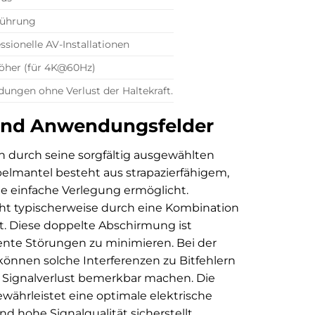
führung
sionelle AV-Installationen
höher (für 4K@60Hz)
dungen ohne Verlust der Haltekraft.
k und Anwendungsfelder
 durch seine sorgfältig ausgewählten
abelmantel besteht aus strapazierfähigem,
ine einfache Verlegung ermöglicht.
eht typischerweise durch eine Kombination
. Diese doppelte Abschirmung ist
ente Störungen zu minimieren. Bei der
können solche Interferenzen zu Bitfehlern
ger Signalverlust bemerkbar machen. Die
hrleistet eine optimale elektrische
nd hohe Signalqualität sicherstellt.