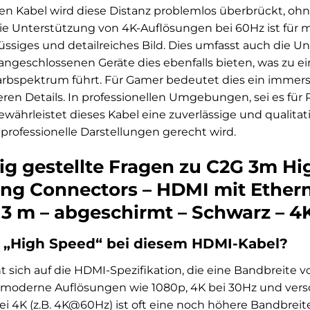
ten Kabel wird diese Distanz problemlos überbrückt, ohne
ie Unterstützung von 4K-Auflösungen bei 60Hz ist für 
flüssiges und detailreiches Bild. Dies umfasst auch di
 angeschlossenen Geräte dies ebenfalls bieten, was zu 
arbspektrum führt. Für Gamer bedeutet dies ein immersi
ren Details. In professionellen Umgebungen, sei es für
gewährleistet dieses Kabel eine zuverlässige und qualit
rofessionelle Darstellungen gerecht wird.
ig gestellte Fragen zu C2G 3m H
ing Connectors – HDMI mit Ethern
 3 m – abgeschirmt – Schwarz – 4
 „High Speed“ bei diesem HDMI-Kabel?
 sich auf die HDMI-Spezifikation, die eine Bandbreite vo
 moderne Auflösungen wie 1080p, 4K bei 30Hz und vers
ei 4K (z.B. 4K@60Hz) ist oft eine noch höhere Bandbreite