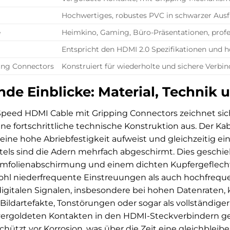
Hochwertiges, robustes PVC in schwarzer Aus
e
Heimkino, Gaming, Büro-Präsentationen, profes
Entspricht den HDMI 2.0 Spezifikationen und 
ping Connectors
Konstruiert für wiederholte und sichere Verbin
nde Einblicke: Material, Techni
peed HDMI Cable mit Gripping Connectors zeichnet sich
ine fortschrittliche technische Konstruktion aus. Der K
 eine hohe Abriebfestigkeit aufweist und gleichzeitig e
tels sind die Adern mehrfach abgeschirmt. Dies geschi
umfolienabschirmung und einem dichten Kupfergeflecht
wohl niederfrequente Einstreuungen als auch hochfrequ
gitalen Signalen, insbesondere bei hohen Datenraten, 
ls Bildartefakte, Tonstörungen oder sogar als vollständi
rgoldeten Kontakten in den HDMI-Steckverbindern gewä
chützt vor Korrosion, was über die Zeit eine gleichbleibe