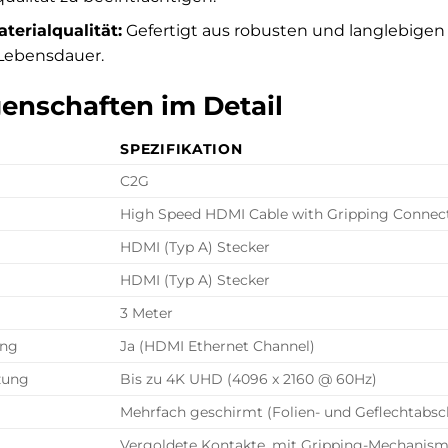
terialqualität:
Gefertigt aus robusten und langlebigen 
Lebensdauer.
enschaften im Detail
SPEZIFIKATION
C2G
High Speed HDMI Cable with Gripping Connec
HDMI (Typ A) Stecker
HDMI (Typ A) Stecker
3 Meter
ung
Ja (HDMI Ethernet Channel)
zung
Bis zu 4K UHD (4096 x 2160 @ 60Hz)
Mehrfach geschirmt (Folien- und Geflechtabs
Vergoldete Kontakte, mit Gripping-Mechanis