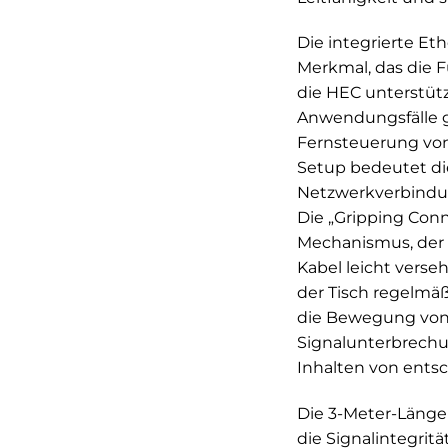
Die integrierte Et
Merkmal, das die 
die HEC unterstüt
Anwendungsfälle ge
Fernsteuerung von
Setup bedeutet di
Netzwerkverbindung
Die „Gripping Conn
Mechanismus, der d
Kabel leicht vers
der Tisch regelmäß
die Bewegung von G
Signalunterbrechu
Inhalten von ents
Die 3-Meter-Länge 
die Signalintegrit