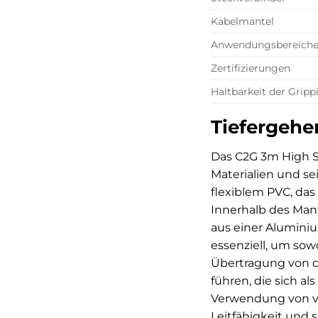
Kabelmantel
Anwendungsbereich
Zertifizierungen
Haltbarkeit der Grip
Tiefergehe
Das C2G 3m High S
Materialien und se
flexiblem PVC, das
Innerhalb des Man
aus einer Alumini
essenziell, um so
Übertragung von di
führen, die sich a
Verwendung von ve
Leitfähigkeit und s