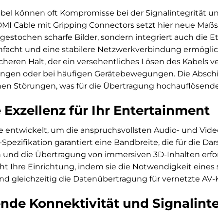
el können oft Kompromisse bei der Signalintegrität un
 Cable mit Gripping Connectors setzt hier neue Maßstäb
gestochen scharfe Bilder, sondern integriert auch die E
nfacht und eine stabilere Netzwerkverbindung ermöglich
icheren Halt, der ein versehentliches Lösen des Kabels ve
gen oder bei häufigen Gerätebewegungen. Die Absch
n Störungen, was für die Übertragung hochauflösender I
 Exzellenz für Ihr Entertainment
 entwickelt, um die anspruchsvollsten Audio- und Video
ezifikation garantiert eine Bandbreite, die für die D
 und die Übertragung von immersiven 3D-Inhalten erford
ht Ihre Einrichtung, indem sie die Notwendigkeit eines
 und gleichzeitig die Datenübertragung für vernetzte A
nde Konnektivität und Signalinte