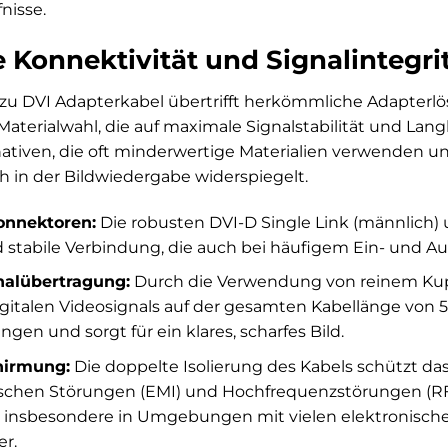
nisse.
 Konnektivität und Signalintegri
u DVI Adapterkabel übertrifft herkömmliche Adapterl
aterialwahl, die auf maximale Signalstabilität und Lang
ativen, die oft minderwertige Materialien verwenden und 
ich in der Bildwiedergabe widerspiegelt.
onnektoren:
Die robusten DVI-D Single Link (männlich)
d stabile Verbindung, die auch bei häufigem Ein- und Au
nalübertragung:
Durch die Verwendung von reinem Kupfe
digitalen Videosignals auf der gesamten Kabellänge von 
ngen und sorgt für ein klares, scharfes Bild.
hirmung:
Die doppelte Isolierung des Kabels schützt das
chen Störungen (EMI) und Hochfrequenzstörungen (RFI).
 insbesondere in Umgebungen mit vielen elektronischen
er.