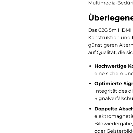
Multimedia-Bedürf
Überlegene
Das C2G 5m HDMI z
Konstruktion und M
günstigeren Altern
auf Qualität, die s
Hochwertige K
eine sichere un
Optimierte Sig
Integrität des 
Signalverfälschu
Doppelte Absc
elektromagnetis
Bildwiedergabe,
oder Geisterbild