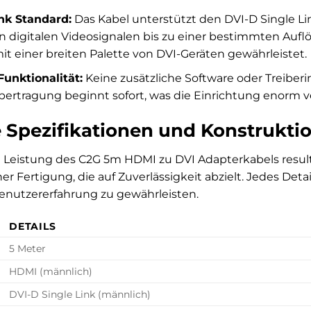
nk Standard:
Das Kabel unterstützt den DVI-D Single Li
 digitalen Videosignalen bis zu einer bestimmten Aufl
it einer breiten Palette von DVI-Geräten gewährleistet.
unktionalität:
Keine zusätzliche Software oder Treiberin
ertragung beginnt sofort, was die Einrichtung enorm ve
 Spezifikationen und Konstrukt
 Leistung des C2G 5m HDMI zu DVI Adapterkabels resulti
er Fertigung, die auf Zuverlässigkeit abzielt. Jedes Det
nutzererfahrung zu gewährleisten.
DETAILS
5 Meter
HDMI (männlich)
DVI-D Single Link (männlich)