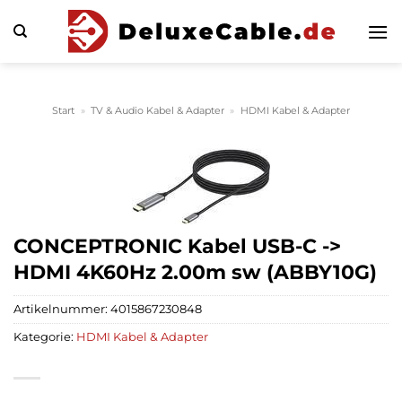
Zum
Inhalt
springen
Start
»
TV & Audio Kabel & Adapter
»
HDMI Kabel & Adapter
CONCEPTRONIC Kabel USB-C ->
HDMI 4K60Hz 2.00m sw (ABBY10G)
Artikelnummer:
4015867230848
Kategorie:
HDMI Kabel & Adapter