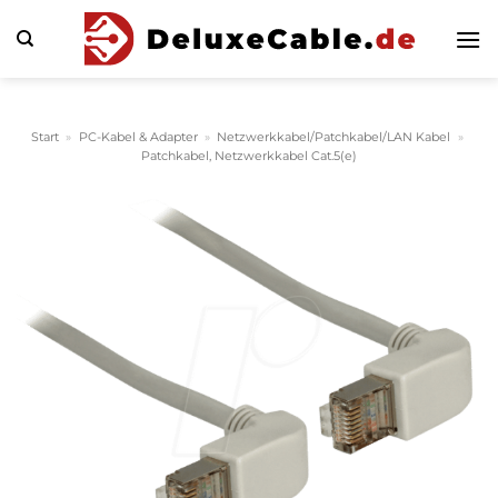
Zum
Inhalt
springen
Start
»
PC-Kabel & Adapter
»
Netzwerkkabel/Patchkabel/LAN Kabel
»
Patchkabel, Netzwerkkabel Cat.5(e)