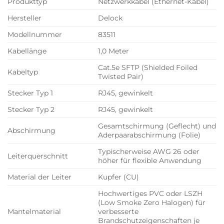
Produkttyp
Netzwerkkabel (Ethernet-Kabel)
Hersteller
Delock
Modellnummer
83511
Kabellänge
1,0 Meter
Cat.5e SFTP (Shielded Foiled
Kabeltyp
Twisted Pair)
Stecker Typ 1
RJ45, gewinkelt
Stecker Typ 2
RJ45, gewinkelt
Gesamtschirmung (Geflecht) und
Abschirmung
Aderpaarabschirmung (Folie)
Typischerweise AWG 26 oder
Leiterquerschnitt
höher für flexible Anwendung
Material der Leiter
Kupfer (CU)
Hochwertiges PVC oder LSZH
(Low Smoke Zero Halogen) für
Mantelmaterial
verbesserte
Brandschutzeigenschaften je