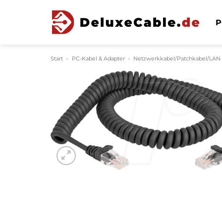
Zum
Inhalt
P
springen
Start
»
PC-Kabel & Adapter
»
Netzwerkkabel/Patchkabel/LAN