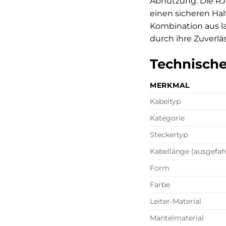
Abnutzung. Die RJ4
einen sicheren Hal
Kombination aus l
durch ihre Zuverlä
Technische
MERKMAL
Kabeltyp
Kategorie
Steckertyp
Kabellänge (ausgefah
Form
Farbe
Leiter-Material
Mantelmaterial