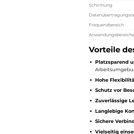
Schirmung
Datenübertragungsra
Frequenzbereich
Anwendungsbereich
Vorteile d
Platzsparend u
Arbeitsumgebu
Hohe Flexibilitä
Schutz vor Bes
Zuverlässige L
Langlebige Kon
Sichere Verbin
Vielseitig einse