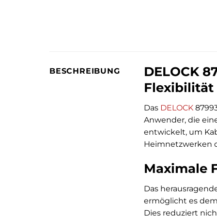
DELOCK 879
BESCHREIBUNG
Flexibilit
Das
DELOCK
87993
Anwender, die ein
entwickelt, um Ka
Heimnetzwerken ode
Maximale Fl
Das herausragende 
ermöglicht es dem
Dies reduziert nic