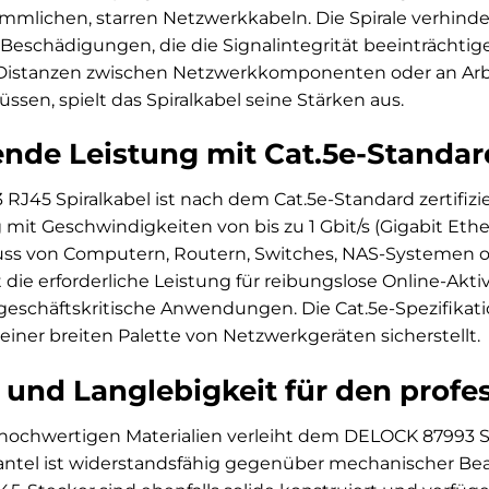
ömmlichen, starren Netzwerkkabeln. Die Spirale verhind
Beschädigungen, die die Signalintegrität beeinträcht
istanzen zwischen Netzwerkkomponenten oder an Arbei
en, spielt das Spiralkabel seine Stärken aus.
nde Leistung mit Cat.5e-Standar
J45 Spiralkabel ist nach dem Cat.5e-Standard zertifizier
it Geschwindigkeiten von bis zu 1 Gbit/s (Gigabit Eth
uss von Computern, Routern, Switches, NAS-Systemen o
 die erforderliche Leistung für reibungslose Online-Akti
eschäftskritische Anwendungen. Die Cat.5e-Spezifikation
 einer breiten Palette von Netzwerkgeräten sicherstellt.
 und Langlebigkeit für den profes
 hochwertigen Materialien verleiht dem DELOCK 87993 
antel ist widerstandsfähig gegenüber mechanischer Bea