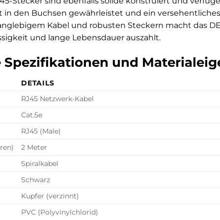
5-Stecker sind ebenfalls solide konstruiert und verfüge
t in den Buchsen gewährleistet und ein versehentliche
anglebigem Kabel und robusten Steckern macht das DELO
ssigkeit und lange Lebensdauer auszahlt.
 Spezifikationen und Materialei
DETAILS
RJ45 Netzwerk-Kabel
Cat.5e
RJ45 (Male)
ren)
2 Meter
Spiralkabel
Schwarz
Kupfer (verzinnt)
PVC (Polyvinylchlorid)