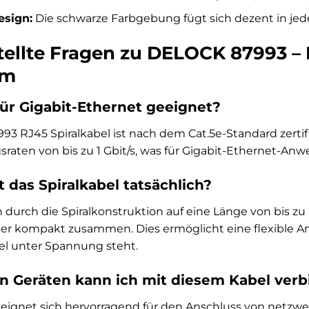
esign:
Die schwarze Farbgebung fügt sich dezent in je
tellte Fragen zu DELOCK 87993 – R
 m
für Gigabit-Ethernet geeignet?
93 RJ45 Spiralkabel ist nach dem Cat.5e-Standard zertif
aten von bis zu 1 Gbit/s, was für Gigabit-Ethernet-Anw
st das Spiralkabel tatsächlich?
ch durch die Spiralkonstruktion auf eine Länge von bis 
er kompakt zusammen. Dies ermöglicht eine flexible A
el unter Spannung steht.
n Geräten kann ich mit diesem Kabel ver
 eignet sich hervorragend für den Anschluss von netzw