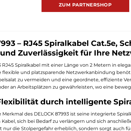
ZUM PARTNERSHOP
93 – RJ45 Spiralkabel Cat.5e, Sc
ät und Zuverlässigkeit für Ihre N
 RJ45 Spiralkabel mit einer Länge von 2 Metern in elega
e flexible und platzsparende Netzwerkanbindung benöti
belsalat zu vermeiden und eine geordnete, effiziente
r an Arbeitsplätzen zu gewährleisten, wo eine bewegli
exibilität durch intelligente Spi
Merkmal des DELOCK 87993 ist seine integrierte Spiral
 Kabel, sich bei Bedarf zu verlängern und sich ansch
ht nur die Stolpergefahr erheblich, sondern sorgt auch f