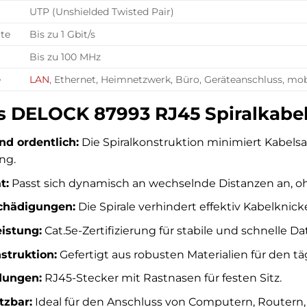
UTP (Unshielded Twisted Pair)
te
Bis zu 1 Gbit/s
Bis zu 100 MHz
e
LAN
, Ethernet, Heimnetzwerk, Büro, Geräteanschluss, mo
es DELOCK 87993 RJ45 Spiralkabe
nd ordentlich:
Die Spiralkonstruktion minimiert Kabelsa
ng.
t:
Passt sich dynamisch an wechselnde Distanzen an, o
chädigungen:
Die Spirale verhindert effektiv Kabelknick
eistung:
Cat.5e-Zertifizierung für stabile und schnelle D
struktion:
Gefertigt aus robusten Materialien für den tä
dungen:
RJ45-Stecker mit Rastnasen für festen Sitz.
tzbar:
Ideal für den Anschluss von Computern, Routern