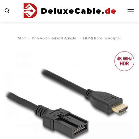
Zum
Inhalt
springen
Start
»
TV & Audio Kabel & Adapter
»
HDMI Kabel & Adapter