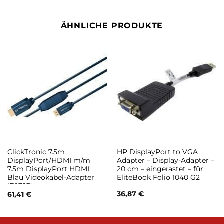
ÄHNLICHE PRODUKTE
ClickTronic 7.5m
HP DisplayPort to VGA
DisplayPort/HDMI m/m
Adapter – Display-Adapter –
7.5m DisplayPort HDMI
20 cm – eingerastet – für
Blau Videokabel-Adapter
EliteBook Folio 1040 G2
(70723)
36,87
€
61,41
€