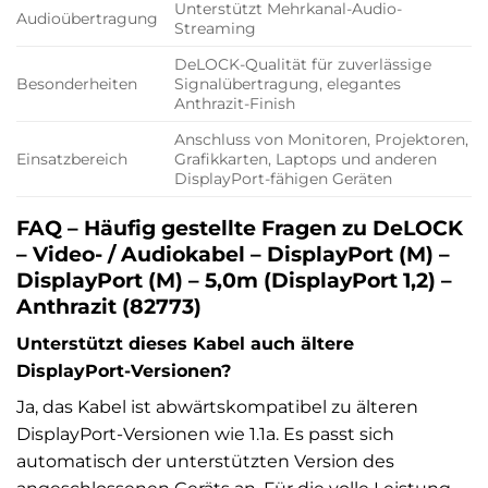
Unterstützt Mehrkanal-Audio-
Audioübertragung
Streaming
DeLOCK-Qualität für zuverlässige
Besonderheiten
Signalübertragung, elegantes
Anthrazit-Finish
Anschluss von Monitoren, Projektoren,
Einsatzbereich
Grafikkarten, Laptops und anderen
DisplayPort-fähigen Geräten
FAQ – Häufig gestellte Fragen zu DeLOCK
– Video- / Audiokabel – DisplayPort (M) –
DisplayPort (M) – 5,0m (DisplayPort 1,2) –
Anthrazit (82773)
Unterstützt dieses Kabel auch ältere
DisplayPort-Versionen?
Ja, das Kabel ist abwärtskompatibel zu älteren
DisplayPort-Versionen wie 1.1a. Es passt sich
automatisch der unterstützten Version des