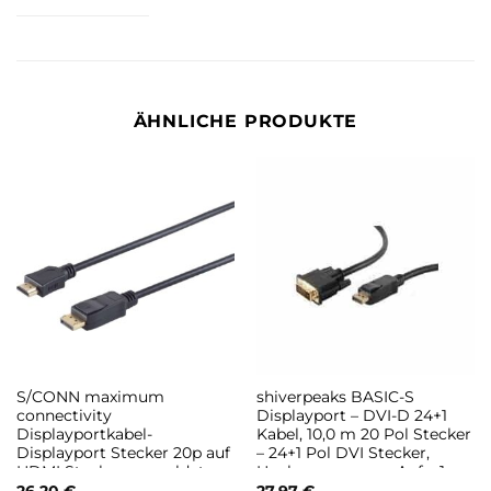
ÄHNLICHE PRODUKTE
S/CONN maximum
shiverpeaks BASIC-S
connectivity
Displayport – DVI-D 24+1
Displayportkabel-
Kabel, 10,0 m 20 Pol Stecker
Displayport Stecker 20p auf
– 24+1 Pol DVI Stecker,
HDMI Stecker, vergoldete
Haube vergossen, Auf – 1
Kontakte, 10m (77498-2)
Stück (BS77498-1)
26,20
€
27,97
€