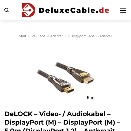
Zum
Inhalt
springen
Start
»
PC-Kabel & Adapter
»
Displayport Kabel & Adapter
DeLOCK – Video- / Audiokabel –
DisplayPort (M) – DisplayPort (M) –
5,0m (DisplayPort 1,2) – Anthrazit