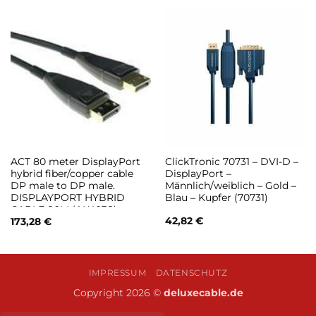
ACT 80 meter DisplayPort
ClickTronic 70731 – DVI-D –
hybrid fiber/copper cable
DisplayPort –
DP male to DP male.
Männlich/weiblich – Gold –
DISPLAYPORT HYBRID
Blau – Kupfer (70731)
CABLE 80M (AK4038)
42,82
€
173,28
€
IMPRESSUM
DATENSCHUTZ
Copyright 2026 ©
deluxecable.de