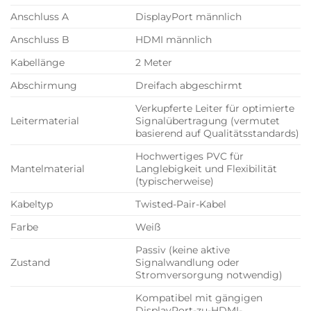
Anschluss A
DisplayPort männlich
Anschluss B
HDMI männlich
Kabellänge
2 Meter
Abschirmung
Dreifach abgeschirmt
Verkupferte Leiter für optimierte
Leitermaterial
Signalübertragung (vermutet
basierend auf Qualitätsstandards)
Hochwertiges PVC für
Mantelmaterial
Langlebigkeit und Flexibilität
(typischerweise)
Kabeltyp
Twisted-Pair-Kabel
Farbe
Weiß
Passiv (keine aktive
Zustand
Signalwandlung oder
Stromversorgung notwendig)
Kompatibel mit gängigen
DisplayPort-zu-HDMI-