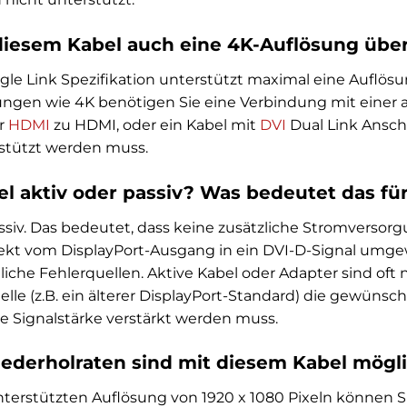
diesem Kabel auch eine 4K-Auflösung übe
gle Link Spezifikation unterstützt maximal eine Auflösun
ngen wie 4K benötigen Sie eine Verbindung mit einer an
er
HDMI
zu HDMI, oder ein Kabel mit
DVI
Dual Link Ansch
stützt werden muss.
bel aktiv oder passiv? Was bedeutet das fü
assiv. Das bedeutet, dass keine zusätzliche Stromverso
rekt vom DisplayPort-Ausgang in ein DVI-D-Signal umgewa
iche Fehlerquellen. Aktive Kabel oder Adapter sind oft
lle (z.B. ein älterer DisplayPort-Standard) die gewünsc
e Signalstärke verstärkt werden muss.
ederholraten sind mit diesem Kabel mögl
terstützten Auflösung von 1920 x 1080 Pixeln können S