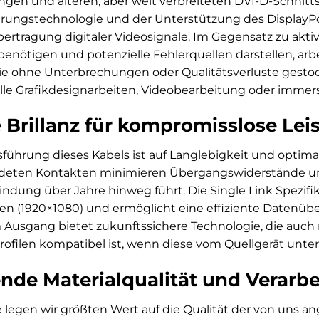
gen und älteren, aber weit verbreiteten DVI-D-Schnitts
rungstechnologie und der Unterstützung des DisplayPort
Übertragung digitaler Videosignale. Im Gegensatz zu akti
nötigen und potenzielle Fehlerquellen darstellen, arbeit
s Sie ohne Unterbrechungen oder Qualitätsverluste gesto
lle Grafikdesignarbeiten, Videobearbeitung oder immers
 Brillanz für kompromisslose Lei
führung dieses Kabels ist auf Langlebigkeit und optima
ldeten Kontakten minimieren Übergangswiderstände und
indung über Jahre hinweg führt. Die Single Link Spezifik
en (1920×1080) und ermöglicht eine effiziente Datenü
m Ausgang bietet zukunftssichere Technologie, die auch
rofilen kompatibel ist, wenn diese vom Quellgerät unte
nde Materialqualität und Verarb
e legen wir größten Wert auf die Qualität der von uns