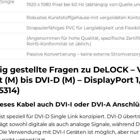
Single
1920 x 1080 Pixel bei 60 Hz (abhängig von Quelle un
Robustes Kunststoffgehäuse mit vergoldeten Kont
Strapazierfähiges PVC für Langlebigkeit und Flexibil
(Angenommen für hohe Qualität, spezifische Zertifi
RoHS-Konformität ist üblich.)
Passive Konvertierung – keine externe Stromverso
ig gestellte Fragen zu DeLOCK – V
 (M) bis DVI-D (M) – DisplayPort 1
5314)
ieses Kabel auch DVI-I oder DVI-A Anschlü
ist speziell für DVI-D Single Link konzipiert. DVI-D übertr
rägt sowohl digitale als auch analoge Signale, während D
 Die Verwendung mit DVI-I Geräten ist möglich, aber nur
 nicht unterstützt.