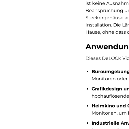
ist keine Ausnahm
Beanspruchung und s
Steckergehäuse au
Installation. Die L
Hause, ohne dass d
Anwendung
Dieses DeLOCK Vide
Büroumgebung
Monitoren oder 
Grafikdesign u
hochauflösende
Heimkino und 
Monitor an, um 
Industrielle A