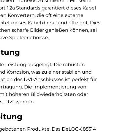
tellen mühelos zu schließen. Mit seiner
 1.2a Standards garantiert dieses Kabel
ven Konvertern, die oft eine externe
et dieses Kabel direkt und effizient. Dies
chen scharfe Bilder genießen können, sei
ive Spieleerlebnisse.
stung
le Leistung ausgelegt. Die robusten
 Korrosion, was zu einer stabilen und
ation des DVI-Anschlusses ist perfekt für
bertragung. Die Implementierung von
 mit höheren Bildwiederholraten oder
rstützt werden.
eitung
 angebotenen Produkte. Das DeLOCK 85314