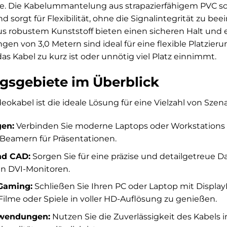
e. Die Kabelummantelung aus strapazierfähigem PVC sch
orgt für Flexibilität, ohne die Signalintegrität zu beei
s robustem Kunststoff bieten einen sicheren Halt und
ängen von 3,0 Metern sind ideal für eine flexible Platzier
as Kabel zu kurz ist oder unnötig viel Platz einnimmt.
sgebiete im Überblick
okabel ist die ideale Lösung für eine Vielzahl von Szena
en:
Verbinden Sie moderne Laptops oder Workstations m
Beamern für Präsentationen.
nd CAD:
Sorgen Sie für eine präzise und detailgetreue Da
n DVI-Monitoren.
Gaming:
Schließen Sie Ihren PC oder Laptop mit Display
Filme oder Spiele in voller HD-Auflösung zu genießen.
nwendungen:
Nutzen Sie die Zuverlässigkeit des Kabels