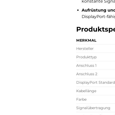
konstante Signal
Aufrüstung und
DisplayPort-fäh
Produktspe
MERKMAL
Hersteller
Produkttyp
Anschluss 1
Anschluss 2
DisplayPort Standard
Kabellänge
Farbe
Signalübertragung