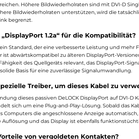
rreichen. Höhere Bildwiederholraten sind mit DVI-D Sing
here Bildwiederholraten unterstützen, wird die tatsäc
ink begrenzt.
DisplayPort 1.2a“ für die Kompatibilität?
st ein Standard, der eine verbesserte Leistung und mehr
Er ist abwärtskompatibel zu älteren DisplayPort-Versione
Fähigkeit des Quellgeräts relevant, das DisplayPort-Sign
 solide Basis für eine zuverlässige Signalumwandlung.
spezielle Treiber, um dieses Kabel zu ver
endung dieses passiven DeLOCK DisplayPort auf DVI-D Ka
andelt sich um eine Plug-and-Play-Lösung. Sobald das Ka
s Computers die angeschlossene Anzeige automatisch, vo
Auflösung und das Display ist ebenfalls funktionstüchti
Vorteile von vergoldeten Kontakten?