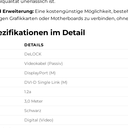
qualität unerlässlich ist.
 Erweiterung:
Eine kostengünstige Möglichkeit, best
igen Grafikkarten oder Motherboards zu verbinden, ohne
zifikationen im Detail
DETAILS
DeLOCK
Videokabel (Passiv)
DisplayPort (M)
DVI-D Single Link (M)
1.2a
3,0 Meter
Schwarz
Digital (Video)