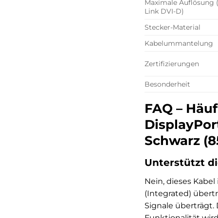
Maximale Auflösung (
Link DVI-D)
Stecker-Material
Kabelummantelung
Zertifizierungen
Besonderheit
FAQ – Häuf
DisplayPort
Schwarz (8
Unterstützt d
Nein, dieses Kabel 
(Integrated) übert
Signale überträgt.
Funktionalität wird