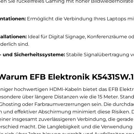
n Sie ruckelfreies Gaming mit hoher Bildwiederholrate u
ntationen:
Ermöglicht die Verbindung Ihres Laptops mi
allationen:
Ideal für Digital Signage, Konferenzräume o
erlich sind.
 und Sicherheitssysteme:
Stabile Signalübertragung 
 Warum EFB Elektronik K5431SW.1
eniger hochwertigen HDMI-Kabeln bietet das EFB Elektro
sondere über längere Distanzen wie die 15 Meter. Stand
, Ghosting oder Farbraumverzerrungen sein. Die durchda
n und effektiver Abschirmung minimiert diese Risiken. Die
einer insgesamt zuverlässigeren Verbindung, die gera
erschied macht. Die Langlebigkeit und die Verwendung