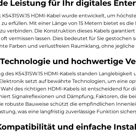
e Leistung für Ihr digitales Ente
k K5431SW.15 HDMI-Kabel wurde entwickelt, um höchste 
u erfüllen. Mit einer Länge von 15 Metern bietet es die 
zu verbinden. Die Konstruktion dieses Kabels garantiert e
ft vermissen lassen. Dies bedeutet für Sie gestochen s
ante Farben und verlustfreien Raumklang, ohne jegliche
 Technologie und hochwertige Ve
ng des K5431SW.15 HDMI-Kabels standen Langlebigkeit
Elektronik setzt auf bewährte Technologien, um eine o
 Wahl des richtigen HDMI-Kabels ist entscheidend für di
iert Signalreflexionen und Dämpfung, Faktoren, die bei
e robuste Bauweise schützt die empfindlichen Innenlei
tung, was eine langfristig zuverlässige Funktion sicherst
ompatibilität und einfache Instal