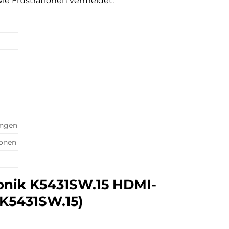
wie Frustrationen vermeidet.
ungen
ionen
ronik K5431SW.15 HDMI-
(K5431SW.15)