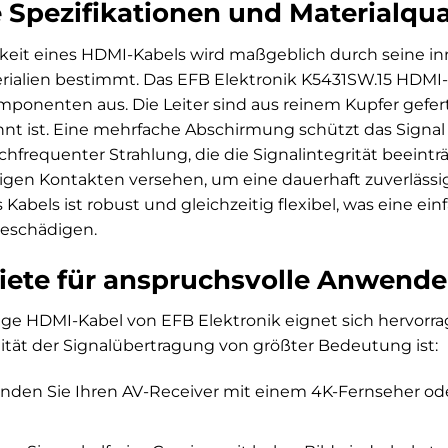
 Spezifikationen und Materialqua
keit eines HDMI-Kabels wird maßgeblich durch seine inn
ialien bestimmt. Das EFB Elektronik K5431SW.15 HDMI-Ka
ponenten aus. Die Leiter sind aus reinem Kupfer geferti
nnt ist. Eine mehrfache Abschirmung schützt das Signal
frequenter Strahlung, die die Signalintegrität beeintr
igen Kontakten versehen, um eine dauerhaft zuverlässi
bels ist robust und gleichzeitig flexibel, was eine ei
beschädigen.
iete für anspruchsvolle Anwende
nge HDMI-Kabel von EFB Elektronik eignet sich hervorr
ität der Signalübertragung von größter Bedeutung ist:
nden Sie Ihren AV-Receiver mit einem 4K-Fernseher ode