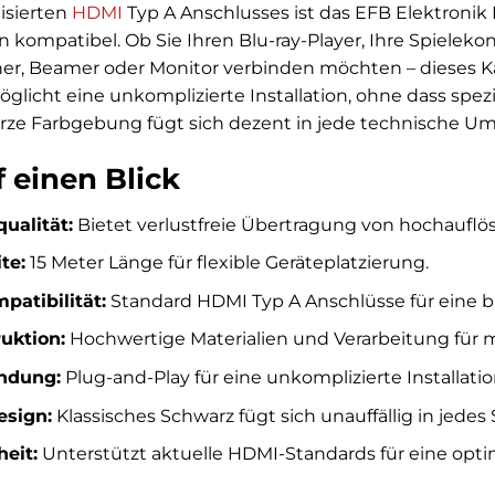
isierten
HDMI
Typ A Anschlusses ist das EFB Elektronik
n kompatibel. Ob Sie Ihren Blu-ray-Player, Ihre Spieleko
er, Beamer oder Monitor verbinden möchten – dieses Kab
öglicht eine unkomplizierte Installation, ohne dass spez
rze Farbgebung fügt sich dezent in jede technische U
f einen Blick
ualität:
Bietet verlustfreie Übertragung von hochauflö
te:
15 Meter Länge für flexible Geräteplatzierung.
patibilität:
Standard HDMI Typ A Anschlüsse für eine b
uktion:
Hochwertige Materialien und Verarbeitung für m
ndung:
Plug-and-Play für eine unkomplizierte Installatio
esign:
Klassisches Schwarz fügt sich unauffällig in jedes 
eit:
Unterstützt aktuelle HDMI-Standards für eine opti