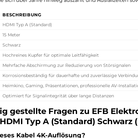
 die sich über Jahre hinweg auszahlt und Ausfallzeiten so
BESCHREIBUNG
HDMI Typ A (Standard)
15 Meter
Schwarz
Hochreines Kupfer für optimale Leitfähigkeit
Mehrfache Abschirmung zur Reduzierung von Störsignalen
Korrosionsbeständig für dauerhafte und zuverlässige Verbind
Heimkino, Gaming, Präsentationen, professionelle AV-Installat
Optimiert für Signalintegrität über lange Distanzen
ig gestellte Fragen zu EFB Elekt
 HDMI Typ A (Standard) Schwarz 
ieses Kabel 4K-Auflösung?