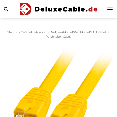
Zum
Inhalt
springen
Start
»
PC-Kabel & Adapter
»
Netzwerkkabel/Patchkabel/LAN Kabel
»
Patchkabel, Cat.8.1