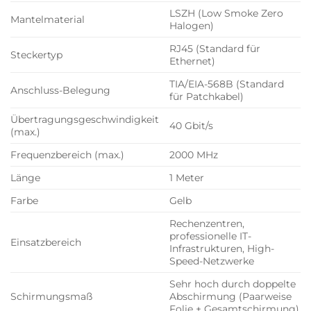
LSZH (Low Smoke Zero
Mantelmaterial
Halogen)
RJ45 (Standard für
Steckertyp
Ethernet)
TIA/EIA-568B (Standard
Anschluss-Belegung
für Patchkabel)
Übertragungsgeschwindigkeit
40 Gbit/s
(max.)
Frequenzbereich (max.)
2000 MHz
Länge
1 Meter
Farbe
Gelb
Rechenzentren,
professionelle IT-
Einsatzbereich
Infrastrukturen, High-
Speed-Netzwerke
Sehr hoch durch doppelte
Schirmungsmaß
Abschirmung (Paarweise
Folie + Gesamtschirmung)