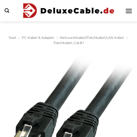
Zum
Inhalt
springen
Start
»
PC-Kabel & Adapter
»
Netzwerkkabel/Patchkabel/LAN Kabel
»
Patchkabel, Cat.8.1