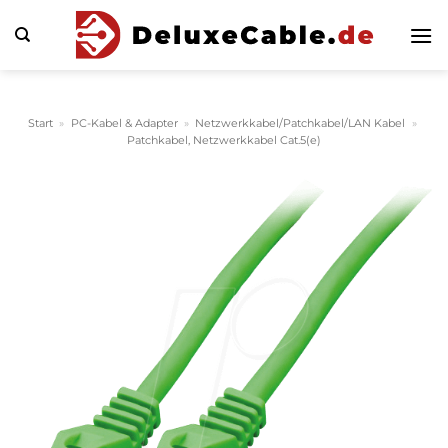
Zum
Inhalt
springen
Start
»
PC-Kabel & Adapter
»
Netzwerkkabel/Patchkabel/LAN Kabel
»
Patchkabel, Netzwerkkabel Cat.5(e)