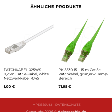
ÄHNLICHE PRODUKTE
PATCHKABEL 025WS –
PK 5530 15 – 15 m Cat.5e-
0,25m Cat.5e-Kabel, white,
Patchkabel, grün,erw. Temp-
Netzwerkkabel RJ45
Bereich
1,00
€
71,95
€
IMPRESSUM
DATENSCHUTZ
Copyright 2026 ©
deluxecable.de