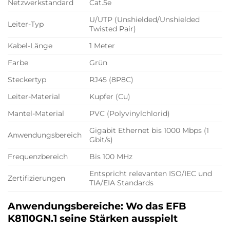
Netzwerkstandard
Cat.5e
U/UTP (Unshielded/Unshielded
Leiter-Typ
Twisted Pair)
Kabel-Länge
1 Meter
Farbe
Grün
Steckertyp
RJ45 (8P8C)
Leiter-Material
Kupfer (Cu)
Mantel-Material
PVC (Polyvinylchlorid)
Gigabit Ethernet bis 1000 Mbps (1
Anwendungsbereich
Gbit/s)
Frequenzbereich
Bis 100 MHz
Entspricht relevanten ISO/IEC und
Zertifizierungen
TIA/EIA Standards
Anwendungsbereiche: Wo das EFB
K8110GN.1 seine Stärken ausspielt