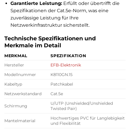
Garantierte Leistung:
Erfüllt oder übertrifft die
Spezifikationen der Cat.5e-Norm, was eine
zuverlässige Leistung für Ihre
Netzwerkinfrastruktur sicherstellt.
Technische Spezifikationen und
Merkmale im Detail
MERKMAL
SPEZIFIKATION
Hersteller
EFB-Elektronik
Modellnummer
K8110GN.15
Kabeltyp
Patchkabel
Netzwerkstandard
Cat.5e
U/UTP (Unshielded/Unshielded
Schirmung
Twisted Pair)
Hochwertiges PVC für Langlebigkeit
Mantelmaterial
und Flexibilität