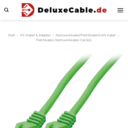
Zum
Inhalt
springen
Start
»
PC-Kabel & Adapter
»
Netzwerkkabel/Patchkabel/LAN Kabel
»
Patchkabel, Netzwerkkabel Cat.5(e)