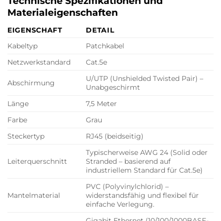
Technische Spezifikationen und
Materialeigenschaften
EIGENSCHAFT
DETAIL
Kabeltyp
Patchkabel
Netzwerkstandard
Cat.5e
U/UTP (Unshielded Twisted Pair) –
Abschirmung
Unabgeschirmt
Länge
7,5 Meter
Farbe
Grau
Steckertyp
RJ45 (beidseitig)
Typischerweise AWG 24 (Solid oder
Leiterquerschnitt
Stranded – basierend auf
industriellem Standard für Cat.5e)
PVC (Polyvinylchlorid) –
Mantelmaterial
widerstandsfähig und flexibel für
einfache Verlegung.
Gigabit Ethernet (10/100/1000BASE-