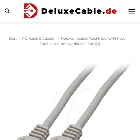
Zum
Inhalt
springen
Start
»
PC-Kabel & Adapter
»
Netzwerkkabel/Patchkabel/LAN Kabel
»
Patchkabel, Netzwerkkabel Cat.5(e)