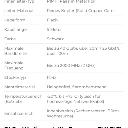
Innenleiter-Typ
PIMF (Pairs in Metal Foil)
Leiter-Material
Reines Kupfer (Solid Copper Core)
Kabelform
Flach
Kabellänge
5 Meter
Farbe
Schwarz
Maximale
Bis zu 40 Gbit/s über 30m / 25 Gbit/s
Bandbreite
über 100m
Maximale
Bis zu 2000 MHz (2 GHz)
Frequenz
Steckertyp
RJ45
Mantelmaterial
Halogenfrei, flammhemmend
Temperaturbereich
-20°C bis +75°C (typisch für
(Betrieb)
hochwertige Netzwerkkabel)
Innenbereich (Rechenzentren, Büros,
Einsatzbereich
Wohnräume)