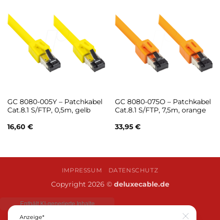
GC 8080-005Y – Patchkabel
GC 8080-075O – Patchkabel
Cat.8.1 S/FTP, 0,5m, gelb
Cat.8.1 S/FTP, 7,5m, orange
16,60
€
33,95
€
IMPRESSUM
DATENSCHUTZ
Copyright 2026 ©
deluxecable.de
Anzeige*
Close