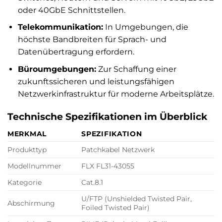
oder 40GbE Schnittstellen.
Telekommunikation:
In Umgebungen, die
höchste Bandbreiten für Sprach- und
Datenübertragung erfordern.
Büroumgebungen:
Zur Schaffung einer
zukunftssicheren und leistungsfähigen
Netzwerkinfrastruktur für moderne Arbeitsplätze.
Technische Spezifikationen im Überblick
MERKMAL
SPEZIFIKATION
Produkttyp
Patchkabel Netzwerk
Modellnummer
FLX FL31-43055
Kategorie
Cat.8.1
U/FTP (Unshielded Twisted Pair,
Abschirmung
Foiled Twisted Pair)