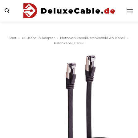
Zum
Inhalt
springen
Start
»
PC-Kabel & Adapter
»
Netzwerkkabel/Patchkabel/LAN Kabel
»
Patchkabel, Cat.8.1