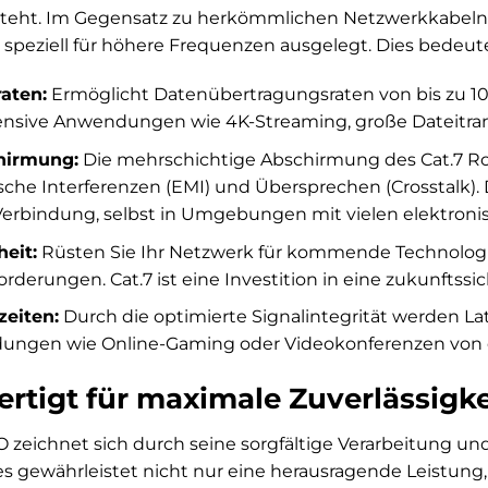
teht. Im Gegensatz zu herkömmlichen Netzwerkkabeln b
 speziell für höhere Frequenzen ausgelegt. Dies bedeutet
aten:
Ermöglicht Datenübertragungsraten von bis zu 10 
nsive Anwendungen wie 4K-Streaming, große Dateitrans
hirmung:
Die mehrschichtige Abschirmung des Cat.7 Ro
che Interferenzen (EMI) und Übersprechen (Crosstalk). D
e Verbindung, selbst in Umgebungen mit vielen elektroni
eit:
Rüsten Sie Ihr Netzwerk für kommende Technolog
derungen. Cat.7 ist eine Investition in eine zukunftssi
zeiten:
Durch die optimierte Signalintegrität werden Lat
ungen wie Online-Gaming oder Videokonferenzen von 
ertigt für maximale Zuverlässigke
 zeichnet sich durch seine sorgfältige Verarbeitung u
ies gewährleistet nicht nur eine herausragende Leistun