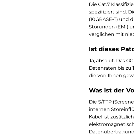
Die Cat.7 Klassifiz
spezifiziert sind.
(10GBASE-T) und d
Störungen (EMI) un
verglichen mit nie
Ist dieses Pat
Ja, absolut. Das G
Datenraten bis zu 
die von Ihnen gewä
Was ist der V
Die S/FTP (Screene
internen Störeinfl
Kabel ist zusätzl
elektromagnetische
Datenübertragung 