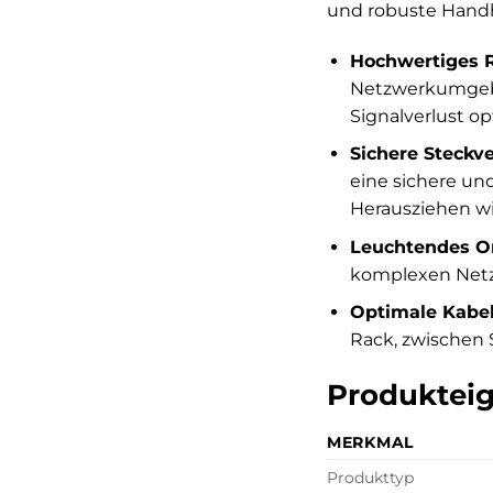
und robuste Hand
Hochwertiges 
Netzwerkumgebun
Signalverlust op
Sichere Steckv
eine sichere un
Herausziehen wi
Leuchtendes O
komplexen Netzw
Optimale Kabel
Rack, zwischen 
Produkteig
MERKMAL
Produkttyp