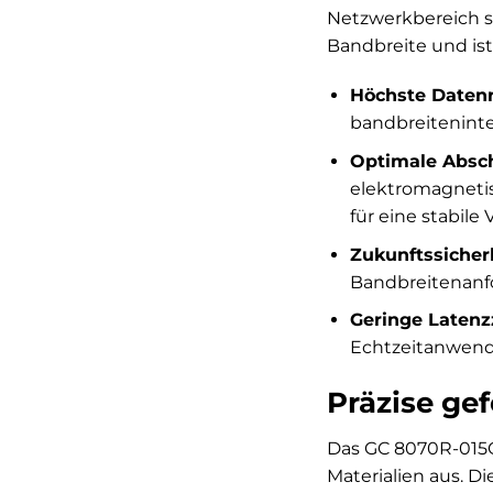
Netzwerkbereich s
Bandbreite und ist
Höchste Datenr
bandbreiteninte
Optimale Absc
elektromagnetis
für eine stabil
Zukunftssicherh
Bandbreitenanfor
Geringe Latenz
Echtzeitanwend
Präzise gef
Das GC 8070R-015O
Materialien aus. D