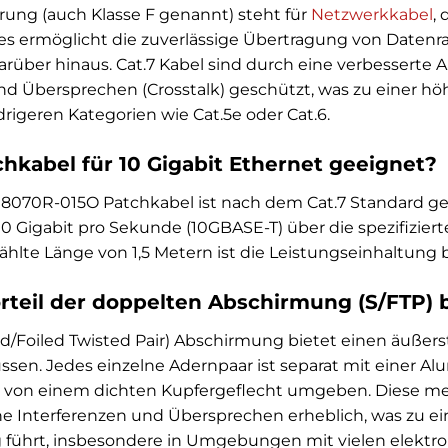
ierung (auch Klasse F genannt) steht für
Netzwerkkabel
,
 Dies ermöglicht die zuverlässige Übertragung von Datenr
arüber hinaus. Cat.7 Kabel sind durch eine verbessert
d Übersprechen (Crosstalk) geschützt, was zu einer höher
drigeren Kategorien wie Cat.5e oder Cat.6.
chkabel für 10 Gigabit Ethernet geeignet?
C 8070R-015O Patchkabel ist nach dem Cat.7 Standard ge
10 Gigabit pro Sekunde (10GBASE-T) über die spezifizier
hlte Länge von 1,5 Metern ist die Leistungseinhaltung b
orteil der doppelten Abschirmung (S/FTP) 
d/Foiled Twisted Pair) Abschirmung bietet einen äußers
üssen. Jedes einzelne Adernpaar ist separat mit einer 
ich von einem dichten Kupfergeflecht umgeben. Diese m
 Interferenzen und Übersprechen erheblich, was zu ein
führt, insbesondere in Umgebungen mit vielen elektro