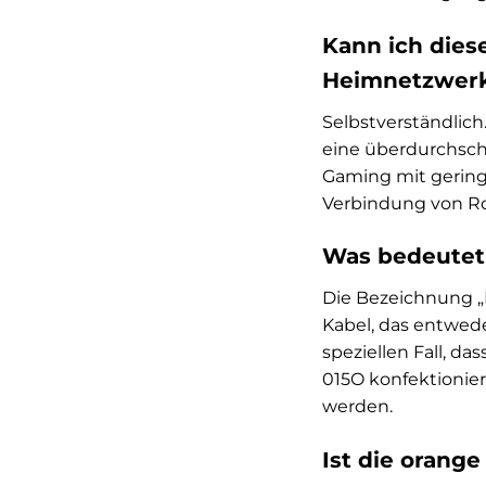
Kann ich dies
Heimnetzwer
Selbstverständlich
eine überdurchschn
Gaming mit geringe
Verbindung von Ro
Was bedeutet
Die Bezeichnung „R
Kabel, das entwed
speziellen Fall, d
015O konfektionier
werden.
Ist die orang