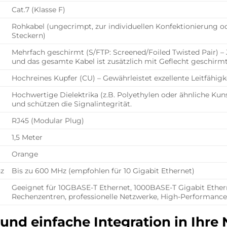
Cat.7 (Klasse F)
Rohkabel (ungecrimpt, zur individuellen Konfektionierung 
Steckern)
Mehrfach geschirmt (S/FTP: Screened/Foiled Twisted Pair) – 
und das gesamte Kabel ist zusätzlich mit Geflecht geschirmt
Hochreines Kupfer (CU) – Gewährleistet exzellente Leitfähi
Hochwertige Dielektrika (z.B. Polyethylen oder ähnliche Kunst
und schützen die Signalintegrität.
RJ45 (Modular Plug)
1,5 Meter
Orange
nz
Bis zu 600 MHz (empfohlen für 10 Gigabit Ethernet)
Geeignet für 10GBASE-T Ethernet, 1000BASE-T Gigabit Ethern
Rechenzentren, professionelle Netzwerke, High-Performan
t und einfache Integration in Ihr