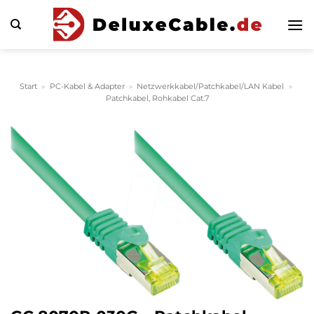
Zum
Inhalt
springen
Start
»
PC-Kabel & Adapter
»
Netzwerkkabel/Patchkabel/LAN Kabel
»
Patchkabel, Rohkabel Cat.7