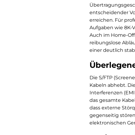
Übertragungsgesch
entscheidender Vo
erreichen. Für pro
Aufgaben wie 8K-Vi
Auch im Home-Offic
reibungslose Abläu
einer deutlich sta
Überlegene
Die S/FTP (Screene
Kabeln abhebt. Di
Interferenzen (EMI
das gesamte Kabel 
dass externe Stör
gegenseitig stören
elektronischen Ger