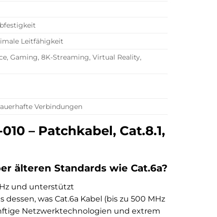
bfestigkeit
imale Leitfähigkeit
e, Gaming, 8K-Streaming, Virtual Reality,
 dauerhafte Verbindungen
010 – Patchkabel, Cat.8.1,
er älteren Standards wie Cat.6a?
MHz und unterstützt
es dessen, was Cat.6a Kabel (bis zu 500 MHz
ukünftige Netzwerktechnologien und extrem