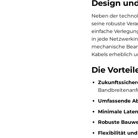
Design und 
Neben der technol
seine robuste Vera
einfache Verlegun
in jede Netzwerkin
mechanische Beans
Kabels erheblich 
Die Vortei
Zukunftssicher
Bandbreitenanf
Umfassende Ab
Minimale Laten
Robuste Bauwe
Flexibilität un