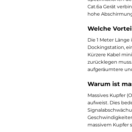
Cat.6a Gerät verbi
hohe Abschirmung b
Welche Vortei
Die 1 Meter Länge 
Dockingstation, e
Kürzere Kabel min
zurücklegen muss.
aufgeräumtere und 
Warum ist mas
Massives Kupfer (Ox
aufweist. Dies bed
Signalabschwächu
Geschwindigkeiten 
massivem Kupfer st