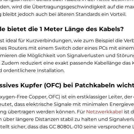
nden, wird die Übertragungsgeschwindigkeit auf die max
leibt jedoch auch bei älteren Standards ein Vorteil.
le bietet die 1 Meter Länge des Kabels?
ist ideal für Kurzverbindungen, wie zum Beispiel die Ve
ines Routers mit einem Switch oder eines PCs mit ein
imieren die Möglichkeit von Signalverlusten und Störun
 Zudem reduziert eine exakt passende Kabellänge das K
ordentlichere Installation.
sives Kupfer (OFC) bei Patchkabeln wich
ygen-Free Copper, OFC) ist ein erstklassiger Leiter, der
eutet, dass elektrische Signale mit minimalen Energiev
ng übertragen werden können. Für
Netzwerkkabel
ist 
über längere Distanzen stabil zu halten und Signalverl
ellt sicher, dass das GC 8080L-010 seine versprochene L