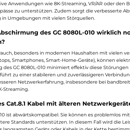
ive Anwendungen wie 8K-Streaming, VR/AR oder den Bet
ässe zu unterstützen. Zudem sorgt die verbesserte Abs
g in Umgebungen mit vielen Störquellen.
 Abschirmung des GC 8080L-010 wirklich n
h?
uch, besonders in modernen Haushalten mit vielen ver
ptops, Smartphones, Smart-Home-Geräte), können elekt
 des GC 8080L-010 minimiert effektiv diese Störunge
führt zu einer stabileren und zuverlässigeren Verbindu
esseren Netzwerkerfahrung, insbesondere bei bandbreite
K-Streaming.
es Cat.8.1 Kabel mit älteren Netzwerkger
10 ist abwärtskompatibel. Sie können es problemlos mi
 ältere Standards unterstützen. In diesem Fall wird die 
s langsamsten Geräts oder Kabels in der Kette bestimm