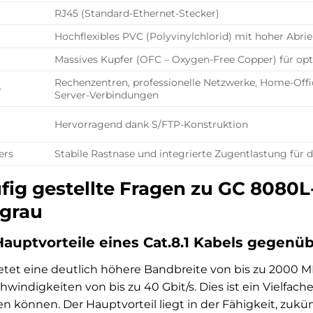
RJ45 (Standard-Ethernet-Stecker)
Hochflexibles PVC (Polyvinylchlorid) mit hoher Abrie
Massives Kupfer (OFC – Oxygen-Free Copper) für opt
Rechenzentren, professionelle Netzwerke, Home-Offic
e
Server-Verbindungen
Hervorragend dank S/FTP-Konstruktion
ers
Stabile Rastnase und integrierte Zugentlastung für
ig gestellte Fragen zu GC 8080L-
 grau
Hauptvorteile eines Cat.8.1 Kabels gegenüb
bietet eine deutlich höhere Bandbreite von bis zu 2000 
indigkeiten von bis zu 40 Gbit/s. Dies ist ein Vielfach
sten können. Der Hauptvorteil liegt in der Fähigkeit, z