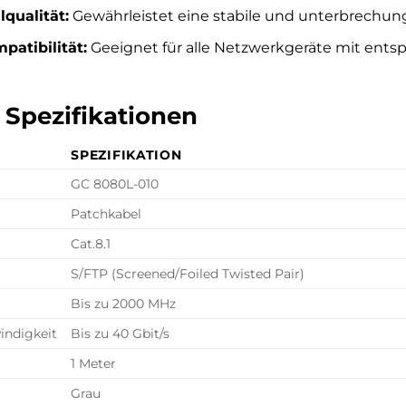
qualität:
Gewährleistet eine stabile und unterbrechun
patibilität:
Geeignet für alle Netzwerkgeräte mit entspr
e Spezifikationen
SPEZIFIKATION
GC 8080L-010
Patchkabel
Cat.8.1
S/FTP (Screened/Foiled Twisted Pair)
Bis zu 2000 MHz
ndigkeit
Bis zu 40 Gbit/s
1 Meter
Grau