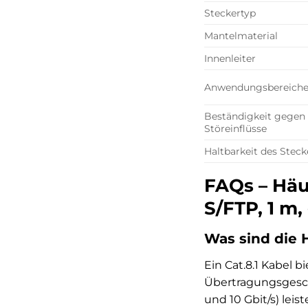
Steckertyp
Mantelmaterial
Innenleiter
Anwendungsbereich
Beständigkeit gegen
Störeinflüsse
Haltbarkeit des Steck
FAQs – Häuf
S/FTP, 1 m,
Was sind die 
Ein Cat.8.1 Kabel 
Übertragungsgeschw
und 10 Gbit/s) lei