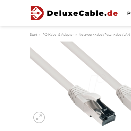
Zum
Inhalt
P
springen
Start
»
PC-Kabel & Adapter
»
Netzwerkkabel/Patchkabel/LAN