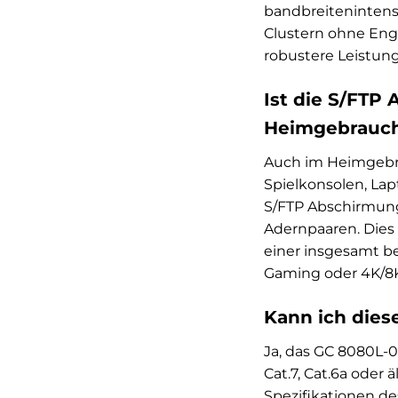
bandbreitenintens
Clustern ohne Engp
robustere Leistun
Ist die S/FTP
Heimgebrauc
Auch im Heimgebra
Spielkonsolen, La
S/FTP Abschirmung
Adernpaaren. Dies 
einer insgesamt b
Gaming oder 4K/8
Kann ich dies
Ja, das GC 8080L-0
Cat.7, Cat.6a oder
Spezifikationen de