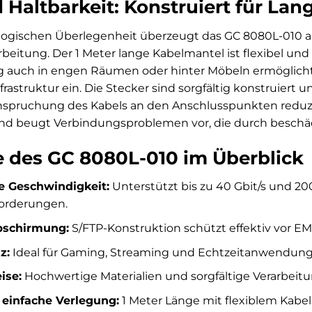
Haltbarkeit: Konstruiert für Lan
ogischen Überlegenheit überzeugt das GC 8080L-010 a
rbeitung. Der 1 Meter lange Kabelmantel ist flexibel und
g auch in engen Räumen oder hinter Möbeln ermöglicht
frastruktur ein. Die Stecker sind sorgfältig konstruiert
pruchung des Kabels an den Anschlusspunkten reduzie
und beugt Verbindungsproblemen vor, die durch beschä
le des GC 8080L-010 im Überblick
e Geschwindigkeit:
Unterstützt bis zu 40 Gbit/s und 2
orderungen.
schirmung:
S/FTP-Konstruktion schützt effektiv vor E
z:
Ideal für Gaming, Streaming und Echtzeitanwendung
ise:
Hochwertige Materialien und sorgfältige Verarbeitu
d einfache Verlegung:
1 Meter Länge mit flexiblem Kabelm