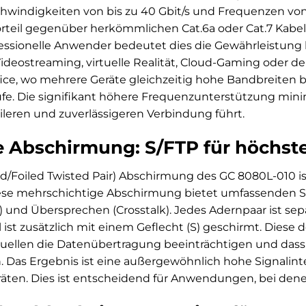
windigkeiten von bis zu 40 Gbit/s und Frequenzen von b
rteil gegenüber herkömmlichen Cat.6a oder Cat.7 Kabeln
fessionelle Anwender bedeutet dies die Gewährleistung
deostreaming, virtuelle Realität, Cloud-Gaming oder d
e, wo mehrere Geräte gleichzeitig hohe Bandbreiten be
fe. Die signifikant höhere Frequenzunterstützung mini
bileren und zuverlässigeren Verbindung führt.
 Abschirmung: S/FTP für höchste 
d/Foiled Twisted Pair) Abschirmung des GC 8080L-010 i
ese mehrschichtige Abschirmung bietet umfassenden S
) und Übersprechen (Crosstalk). Jedes Adernpaar ist sep
ist zusätzlich mit einem Geflecht (S) geschirmt. Diese d
quellen die Datenübertragung beeinträchtigen und dass
. Das Ergebnis ist eine außergewöhnlich hohe Signalint
äten. Dies ist entscheidend für Anwendungen, bei denen