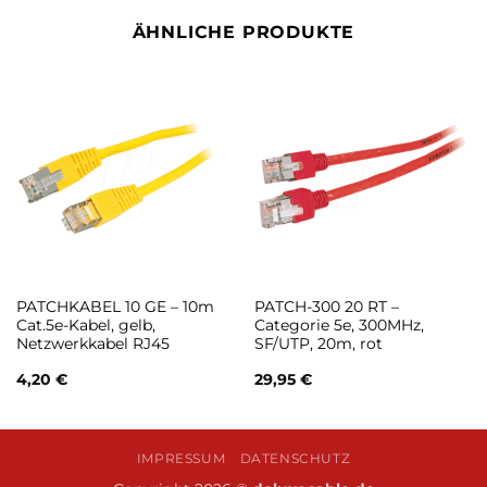
ÄHNLICHE PRODUKTE
PATCHKABEL 10 GE – 10m
PATCH-300 20 RT –
Cat.5e-Kabel, gelb,
Categorie 5e, 300MHz,
Netzwerkkabel RJ45
SF/UTP, 20m, rot
4,20
€
29,95
€
IMPRESSUM
DATENSCHUTZ