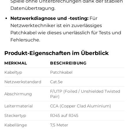
Spiele ohne Unterbrechungen dank der stabilen
Datenübertragung.
Netzwerkdiagnose und -testing:
Für
Netzwerktechniker ist ein zuverlässiges
Patchkabel wie dieses unerlässlich für Tests und
Fehlersuche.
Produkt-Eigenschaften im Überblick
MERKMAL
BESCHREIBUNG
Kabeltyp
Patchkabel
Netzwerkstandard
Cat.5e
F/UTP (Foiled / Unshielded Twisted
Abschirmung
Pair)
Leitermaterial
CCA (Copper Clad Aluminium)
Steckertyp
RJ45 auf RJ45
Kabellänge
7,5 Meter