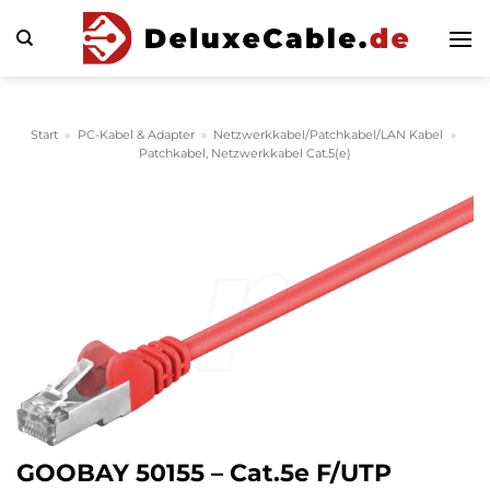
Zum
Inhalt
springen
Start
»
PC-Kabel & Adapter
»
Netzwerkkabel/Patchkabel/LAN Kabel
»
Patchkabel, Netzwerkkabel Cat.5(e)
GOOBAY 50155 – Cat.5e F/UTP