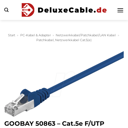
Zum
Inhalt
springen
Start
»
PC-Kabel & Adapter
»
Netzwerkkabel/Patchkabel/LAN Kabel
»
Patchkabel, Netzwerkkabel Cat.5(e)
GOOBAY 50863 – Cat.5e F/UTP