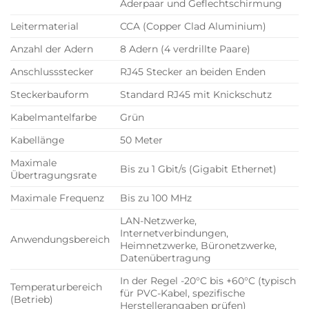
Aderpaar und Geflechtschirmung
Leitermaterial
CCA (Copper Clad Aluminium)
Anzahl der Adern
8 Adern (4 verdrillte Paare)
Anschlussstecker
RJ45 Stecker an beiden Enden
Steckerbauform
Standard RJ45 mit Knickschutz
Kabelmantelfarbe
Grün
Kabellänge
50 Meter
Maximale
Bis zu 1 Gbit/s (Gigabit Ethernet)
Übertragungsrate
Maximale Frequenz
Bis zu 100 MHz
LAN-Netzwerke,
Internetverbindungen,
Anwendungsbereich
Heimnetzwerke, Büronetzwerke,
Datenübertragung
In der Regel -20°C bis +60°C (typisch
Temperaturbereich
für PVC-Kabel, spezifische
(Betrieb)
Herstellerangaben prüfen)