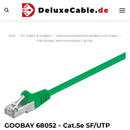
Zum
Inhalt
springen
Start
»
PC-Kabel & Adapter
»
Netzwerkkabel/Patchkabel/LAN Kabel
»
Patchkabel, Netzwerkkabel Cat.5(e)
GOOBAY 68052 – Cat.5e SF/UTP