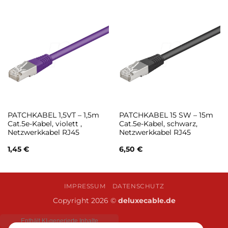
PATCHKABEL 1,5VT – 1,5m
PATCHKABEL 15 SW – 15m
Cat.5e-Kabel, violett ,
Cat.5e-Kabel, schwarz,
Netzwerkkabel RJ45
Netzwerkkabel RJ45
1,45
€
6,50
€
IMPRESSUM
DATENSCHUTZ
Copyright 2026 ©
deluxecable.de