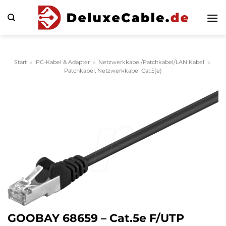
Zum
Inhalt
springen
Start
»
PC-Kabel & Adapter
»
Netzwerkkabel/Patchkabel/LAN Kabel
»
Patchkabel, Netzwerkkabel Cat.5(e)
GOOBAY 68659 – Cat.5e F/UTP