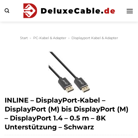
Zum
Inhalt
springen
Start
»
PC-Kabel & Adapter
»
Displayport Kabel & Adapter
INLINE – DisplayPort-Kabel –
DisplayPort (M) bis DisplayPort (M)
– DisplayPort 1.4 – 0.5 m – 8K
Unterstützung – Schwarz