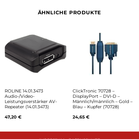
ÄHNLICHE PRODUKTE
ROLINE 14.01.3473
ClickTronic 70728 –
Audio-/Video-
DisplayPort – DVI-D –
Leistungsverstärker AV-
Männlich/männlich – Gold –
Repeater (14.01.3473)
Blau – Kupfer (70728)
47,20
€
24,65
€