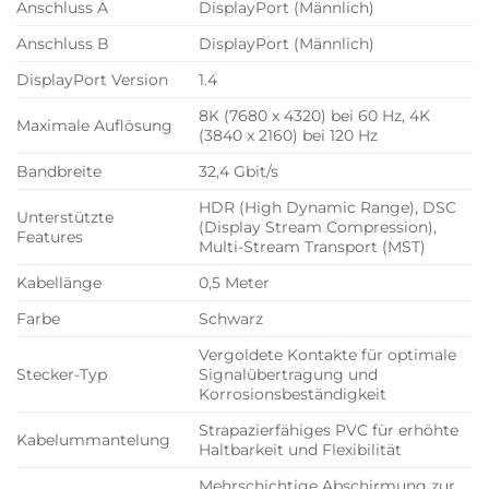
Anschluss A
DisplayPort (Männlich)
Anschluss B
DisplayPort (Männlich)
DisplayPort Version
1.4
8K (7680 x 4320) bei 60 Hz, 4K
Maximale Auflösung
(3840 x 2160) bei 120 Hz
Bandbreite
32,4 Gbit/s
HDR (High Dynamic Range), DSC
Unterstützte
(Display Stream Compression),
Features
Multi-Stream Transport (MST)
Kabellänge
0,5 Meter
Farbe
Schwarz
Vergoldete Kontakte für optimale
Stecker-Typ
Signalübertragung und
Korrosionsbeständigkeit
Strapazierfähiges PVC für erhöhte
Kabelummantelung
Haltbarkeit und Flexibilität
Mehrschichtige Abschirmung zur