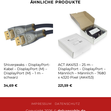
ÄHNLICHE PRODUKTE
Shiverpeaks – DisplayPort-
ACT AK4153 – 25 m –
Kabel – DisplayPort (M) –
DisplayPort – DisplayPort –
DisplayPort (M) – 1 m –
Männlich – Männlich – 7680
schwarz
x 4320 Pixel (AK4153)
34,69
€
221,59
€
IMPRESSUM
DATENSCHUTZ
Copyright 2026 ©
deluxecable.de