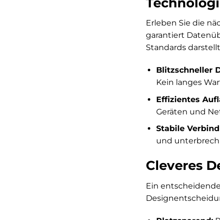
Technologi
Erleben Sie die nä
garantiert Datenüb
Standards darstellt
Blitzschneller 
Kein langes War
Effizientes Auf
Geräten und Net
Stabile Verbin
und unterbrechu
Cleveres D
Ein entscheidender
Designentscheidung