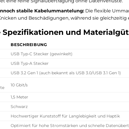
et eine reine Signalübertragung ohne Datenverluste.
ennoch stabile Kabelummantelung:
Die flexible Umma
 Knicken und Beschädigungen, während sie gleichzeitig
 Spezifikationen und Materialgü
BESCHREIBUNG
USB Typ-C Stecker (gewinkelt)
USB Typ-A Stecker
USB 3.2 Gen 1 (auch bekannt als USB 3.0/USB 3.1 Gen 1)
10 Gbit/s
te
1,5 Meter
Schwarz
Hochwertiger Kunststoff für Langlebigkeit und Haptik
Optimiert für hohe Stromstärken und schnelle Datenübert