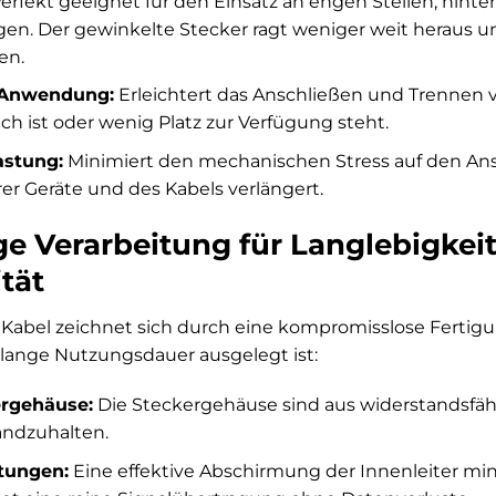
erfekt geeignet für den Einsatz an engen Stellen, hin
gen. Der gewinkelte Stecker ragt weniger weit heraus
en.
 Anwendung:
Erleichtert das Anschließen und Trennen 
ch ist oder wenig Platz zur Verfügung steht.
astung:
Minimiert den mechanischen Stress auf den Ansc
er Geräte und des Kabels verlängert.
e Verarbeitung für Langlebigkei
tät
 Kabel zeichnet sich durch eine kompromisslose Fertigu
 lange Nutzungsdauer ausgelegt ist:
ergehäuse:
Die Steckergehäuse sind aus widerstandsfähi
andzuhalten.
tungen:
Eine effektive Abschirmung der Innenleiter mi