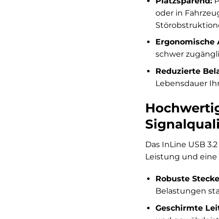
Platzsparend:
P
oder in Fahrzeu
Störobstruktion
Ergonomische
schwer zugängli
Reduzierte Bel
Lebensdauer Ihr
Hochwertig
Signalquali
Das InLine USB 3.2
Leistung und eine
Robuste Steck
Belastungen st
Geschirmte Lei