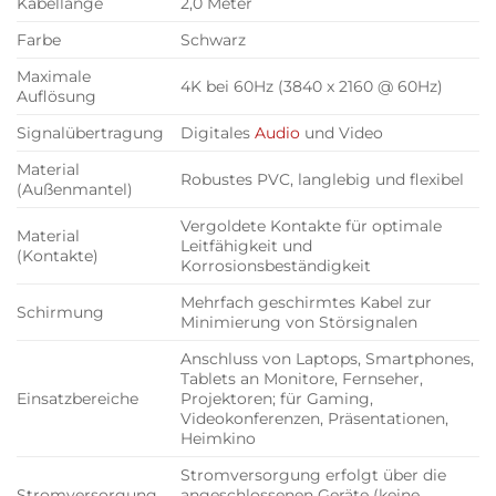
Kabella
nge
2,0 Meter
Farbe
Schwarz
Maximale
4K bei 60Hz (3840 x 2160 @ 60Hz)
Auflösung
Signalübertragung
Digitales
Audio
und Video
Material
Robustes PVC, langlebig und flexibel
(Außenmantel)
Vergoldete Kontakte für optimale
Material
Leitfähigkeit und
(Kontakte)
Korrosionsbeständigkeit
Mehrfach geschirmtes Kabel zur
Schirmung
Minimierung von Störsignalen
Anschluss von Laptops, Smartphones,
Tablets an Monitore, Fernseher,
Einsatzbereiche
Projektoren; für Gaming,
Videokonferenzen, Präsentationen,
Heimkino
Stromversorgung erfolgt über die
Stromversorgung
angeschlossenen Geräte (keine