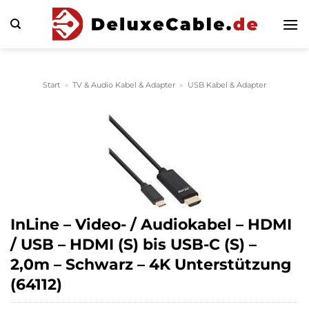
Zum
Inhalt
springen
Start
»
TV & Audio Kabel & Adapter
»
USB Kabel & Adapter
InLine – Video- / Audiokabel – HDMI
/ USB – HDMI (S) bis USB-C (S) –
2,0m – Schwarz – 4K Unterstützung
(64112)