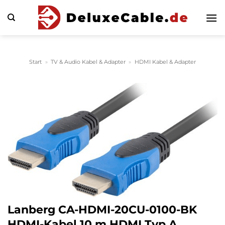
Zum
Inhalt
springen
Start
»
TV & Audio Kabel & Adapter
»
HDMI Kabel & Adapter
Lanberg CA-HDMI-20CU-0100-BK
HDMI-Kabel 10 m HDMI Typ A