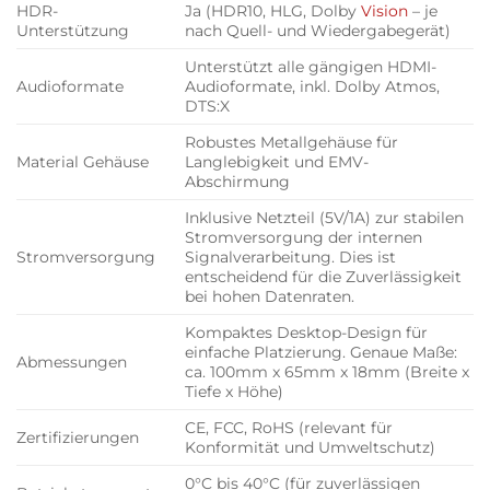
HDR-
Ja (HDR10, HLG, Dolby
Vision
– je
Unterstützung
nach Quell- und Wiedergabegerät)
Unterstützt alle gängigen HDMI-
Audioformate
Audioformate, inkl. Dolby Atmos,
DTS:X
Robustes Metallgehäuse für
Material Gehäuse
Langlebigkeit und EMV-
Abschirmung
Inklusive Netzteil (5V/1A) zur stabilen
Stromversorgung der internen
Stromversorgung
Signalverarbeitung. Dies ist
entscheidend für die Zuverlässigkeit
bei hohen Datenraten.
Kompaktes Desktop-Design für
einfache Platzierung. Genaue Maße:
Abmessungen
ca. 100mm x 65mm x 18mm (Breite x
Tiefe x Höhe)
CE, FCC, RoHS (relevant für
Zertifizierungen
Konformität und Umweltschutz)
0°C bis 40°C (für zuverlässigen