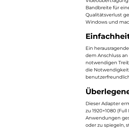
Videoübertragung 
Bandbreite für ein
Qualitätsverlust g
Windows und macOS
Einfachheit 
Ein herausragendes
dem Anschluss an 
notwendigen Treibe
die Notwendigkeit 
benutzerfreundlich
Überlegene
Dieser Adapter er
zu 1920×1080 (Full 
Anwendungen gestoc
oder zu spiegeln, 