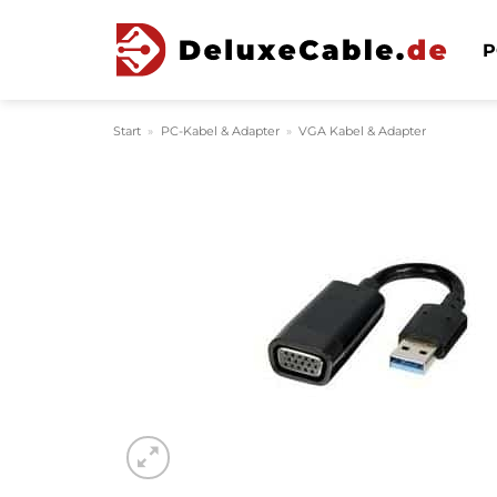
Zum
Inhalt
P
springen
Start
»
PC-Kabel & Adapter
»
VGA Kabel & Adapter