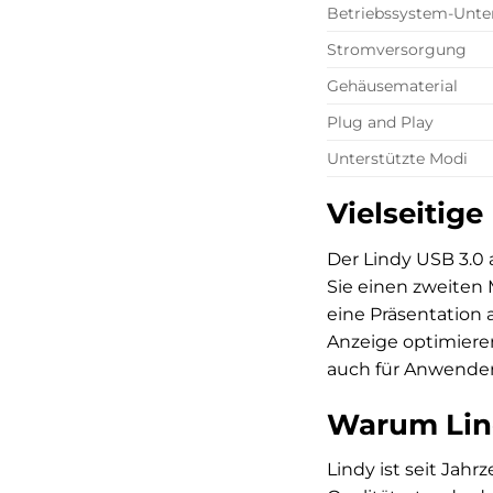
Betriebssystem-Unte
Stromversorgung
Gehäusematerial
Plug and Play
Unterstützte Modi
Vielseitige
Der Lindy USB 3.0 a
Sie einen zweiten
eine Präsentation
Anzeige optimieren
auch für Anwender 
Warum Lind
Lindy ist seit Jah