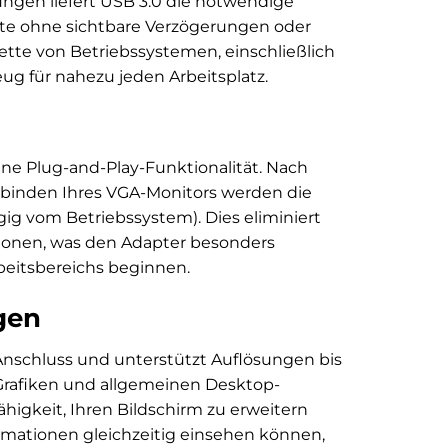
ngen liefert USB 3.0 die notwendige
alte ohne sichtbare Verzögerungen oder
lette von Betriebssystemen, einschließlich
g für nahezu jeden Arbeitsplatz.
ine Plug-and-Play-Funktionalität. Nach
rbinden Ihres VGA-Monitors werden die
gig vom Betriebssystem). Dies eliminiert
ationen, was den Adapter besonders
beitsbereichs beginnen.
gen
nschluss und unterstützt Auflösungen bis
s, Grafiken und allgemeinen Desktop-
higkeit, Ihren Bildschirm zu erweitern
formationen gleichzeitig einsehen können,