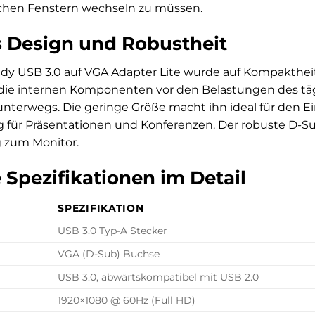
chen Fenstern wechseln zu müssen.
 Design und Robustheit
ndy USB 3.0 auf VGA Adapter Lite wurde auf Kompaktheit
die internen Komponenten vor den Belastungen des täg
unterwegs. Die geringe Größe macht ihn ideal für den E
g für Präsentationen und Konferenzen. Der robuste D-Su
g zum Monitor.
 Spezifikationen im Detail
SPEZIFIKATION
USB 3.0 Typ-A Stecker
VGA (D-Sub) Buchse
USB 3.0, abwärtskompatibel mit USB 2.0
1920×1080 @ 60Hz (Full HD)