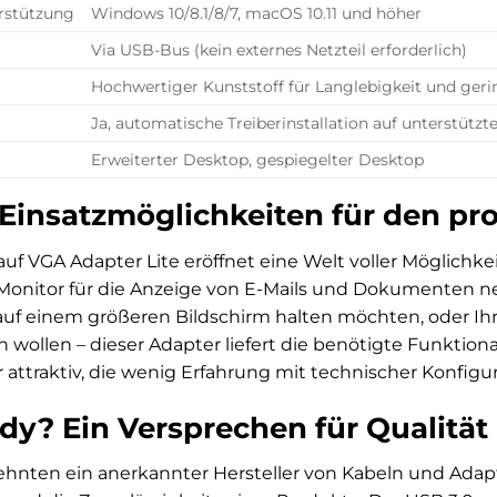
rstützung
Windows 10/8.1/8/7, macOS 10.11 und höher
Via USB-Bus (kein externes Netzteil erforderlich)
Hochwertiger Kunststoff für Langlebigkeit und ger
Ja, automatische Treiberinstallation auf unterstütz
Erweiterter Desktop, gespiegelter Desktop
 Einsatzmöglichkeiten für den pro
uf VGA Adapter Lite eröffnet eine Welt voller Möglichkei
 Monitor für die Anzeige von E-Mails und Dokumenten 
 auf einem größeren Bildschirm halten möchten, oder I
 wollen – dieser Adapter liefert die benötigte Funktio
attraktiv, die wenig Erfahrung mit technischer Konfigu
y? Ein Versprechen für Qualität 
rzehnten ein anerkannter Hersteller von Kabeln und Ada