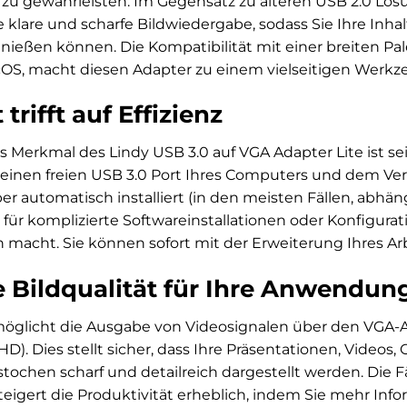
zu gewährleisten. Im Gegensatz zu älteren USB 2.0 Lösu
e klare und scharfe Bildwiedergabe, sodass Sie Ihre Inh
enießen können. Die Kompatibilität mit einer breiten Pa
, macht diesen Adapter zu einem vielseitigen Werkzeu
trifft auf Effizienz
 Merkmal des Lindy USB 3.0 auf VGA Adapter Lite ist se
einen freien USB 3.0 Port Ihres Computers und dem Ve
r automatisch installiert (in den meisten Fällen, abhän
für komplizierte Softwareinstallationen oder Konfigur
 macht. Sie können sofort mit der Erweiterung Ihres Ar
 Bildqualität für Ihre Anwendun
möglicht die Ausgabe von Videosignalen über den VGA-A
HD). Dies stellt sicher, dass Ihre Präsentationen, Video
hen scharf und detailreich dargestellt werden. Die Fä
steigert die Produktivität erheblich, indem Sie mehr In