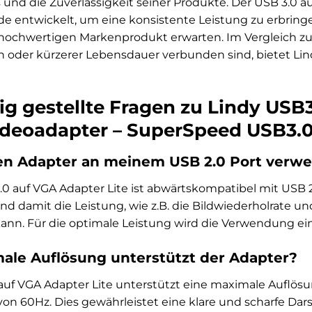
 und die Zuverlässigkeit seiner Produkte. Der USB 3.0 auf
e entwickelt, um eine konsistente Leistung zu erbringe
 hochwertigen Markenprodukt erwarten. Im Vergleich zu 
oder kürzerer Lebensdauer verbunden sind, bietet Lindy 
ig gestellte Fragen zu Lindy USB3
ideoadapter – SuperSpeed USB3.0 
sen Adapter an meinem USB 2.0 Port verw
3.0 auf VGA Adapter Lite ist abwärtskompatibel mit USB 
d damit die Leistung, wie z.B. die Bildwiederholrate u
kann. Für die optimale Leistung wird die Verwendung e
le Auflösung unterstützt der Adapter?
auf VGA Adapter Lite unterstützt eine maximale Auflösun
von 60Hz. Dies gewährleistet eine klare und scharfe Da