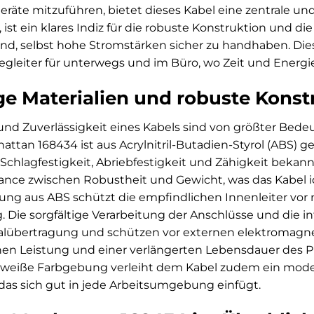
eräte mitzuführen, bietet dieses Kabel eine zentrale und
n, ist ein klares Indiz für die robuste Konstruktion und
sind, selbst hohe Stromstärken sicher zu handhaben. D
gleiter für unterwegs und im Büro, wo Zeit und Energi
e Materialien und robuste Konst
und Zuverlässigkeit eines Kabels sind von größter Bede
ttan 168434 ist aus Acrylnitril-Butadien-Styrol (ABS) g
Schlagfestigkeit, Abriebfestigkeit und Zähigkeit bekannt 
ance zwischen Robustheit und Gewicht, was das Kabel i
ng aus ABS schützt die empfindlichen Innenleiter vo
 Die sorgfältige Verarbeitung der Anschlüsse und die 
alübertragung und schützen vor externen elektromagneti
hen Leistung und einer verlängerten Lebensdauer des Pr
weiße Farbgebung verleiht dem Kabel zudem ein mode
das sich gut in jede Arbeitsumgebung einfügt.