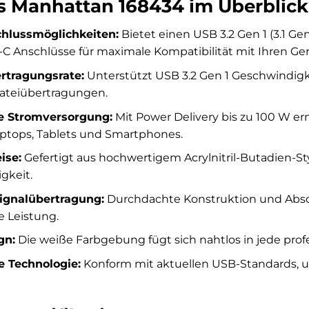
es Manhattan 168434 im Überblick
chlussmöglichkeiten:
Bietet einen USB 3.2 Gen 1 (3.1 Ge
pe-C Anschlüsse für maximale Kompatibilität mit Ihren Ge
rtragungsrate:
Unterstützt USB 3.2 Gen 1 Geschwindigke
Dateiübertragungen.
e Stromversorgung:
Mit Power Delivery bis zu 100 W erm
ptops, Tablets und Smartphones.
ise:
Gefertigt aus hochwertigem Acrylnitril-Butadien-Sty
gkeit.
Signalübertragung:
Durchdachte Konstruktion und Absc
e Leistung.
gn:
Die weiße Farbgebung fügt sich nahtlos in jede prof
e Technologie:
Konform mit aktuellen USB-Standards, um