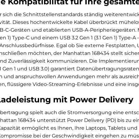
 Kompatibilität für Ihre gesamte
der sich die Schnittstellenstandards ständig weiterentwi
vität. Dieses hochentwickelte Kabel überbrückt mühelo
-C-Geräten und etablierten USB-A-Peripheriegeräten. M
 Gen 1) Type-C und einem USB 3.2 Gen 1 (3.1 Gen 1) Type-A 
re Anschlussbedürfnisse. Egal ob Sie externe Festplatten
nschließen möchten, der Manhattan 168434 stellt sicher
nd Zuverlässigkeit kommunizieren. Die Implementierung
1 Gen 1 und USB 3.0) garantiert Datenübertragungsraten v
n und anspruchsvollen Anwendungen mehr als ausreiche
n, flüssigere Video-Streaming-Erlebnisse und eine insg
adeleistung mit Power Delivery
ertragung spielt auch die Stromversorgung eine entsc
hattan 168434 unterstützt Power Delivery (PD) bis zu e
apazität ermöglicht es Ihnen, Ihre Laptops, Tablets und
Kompromisse bei der Geschwindigkeit eingehen zu müss