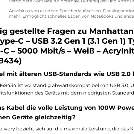
Vergoldete Kontakte für optimale Leitfähigkeit und Korrosi
Anschluss von externen Speicherlaufwerken, Dockingstatio
n
mehr. Ermöglicht schnelles Laden von Notebooks und ande
ig gestellte Fragen zu Manhattan
Type-C – USB 3.2 Gen 1 (3.1 Gen 1) 
-C – 5000 Mbit/s – Weiß – Acrylni
68434)
bel mit älteren USB-Standards wie USB 2.0
168434 ist vollständig abwärtskompatibel mit USB 3.0, U
tsfunktionen des Geräts mit dem niedrigsten Standard, 
s Kabel die volle Leistung von 100W Power
en Geräte gleichzeitig?
ivery bezieht sich auf die maximale Leistung, die das