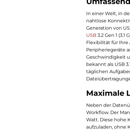
Umfassende
In einer Welt, in 
nahtlose Konnekti
Generation von USB
USB
3.2 Gen 1 (3.1
Flexibilität für Ih
Peripheriegeräte a
Geschwindigkeit u
bekannt als USB 3.
täglichen Aufgabe
Dateiübertragunge
Maximale L
Neben der Datenüb
Workflow. Der Man
Watt. Diese hohe K
aufzuladen, ohne 