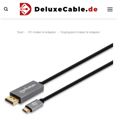
Zum
Inhalt
springen
Start
»
PC-Kabel & Adapter
»
Displayport Kabel & Adapter