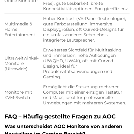
Office Monitore
Free), gute Lesbarkeit, breite
Konnektivitätsoptionen, Energieeffizienz.
Hoher Kontrast (VA-Panel-Technologie),
Multimedia &
gute Farbdarstellung, immersive
Home
Displaygrößen, oft Curved-Designs für
Entertainment
ein umfassenderes Seherlebnis,
integrierte Lautsprecher.
Erweitertes Sichtfeld für Multitasking
und Immersion, hohe Auflösungen
Ultraweitwinkel-
(UWQHD, UW4K), oft mit Curved-
Monitore
Design, ideal für
(Ultrawide)
Produktivitätsanwendungen und
Gaming.
Ermöglicht die Steuerung mehrerer
Monitore mit
Computer mit einer einzigen Tastatur
KVM-Switch
und Maus, ideal für professionelle
Umgebungen mit mehreren Systemen.
FAQ – Häufig gestellte Fragen zu AOC
Was unterscheidet AOC Monitore von anderen
Herstellern im Gaming-Bereich?