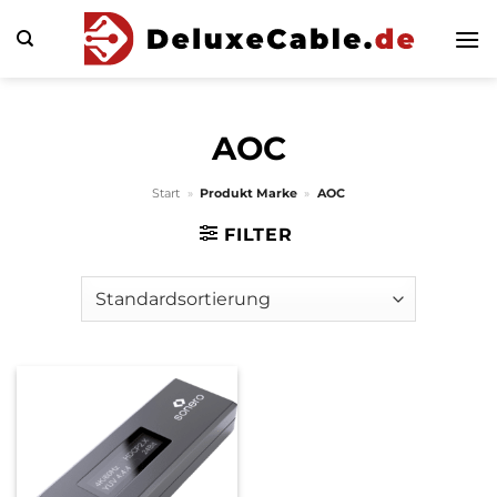
Zum
Inhalt
springen
AOC
Start
»
Produkt Marke
»
AOC
FILTER