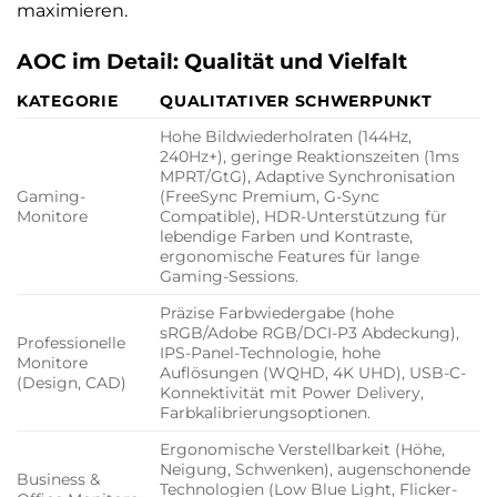
maximieren.
AOC im Detail: Qualität und Vielfalt
KATEGORIE
QUALITATIVER SCHWERPUNKT
Hohe Bildwiederholraten (144Hz,
240Hz+), geringe Reaktionszeiten (1ms
MPRT/GtG), Adaptive Synchronisation
Gaming-
(FreeSync Premium, G-Sync
Monitore
Compatible), HDR-Unterstützung für
lebendige Farben und Kontraste,
ergonomische Features für lange
Gaming-Sessions.
Präzise Farbwiedergabe (hohe
sRGB/Adobe RGB/DCI-P3 Abdeckung),
Professionelle
IPS-Panel-Technologie, hohe
Monitore
Auflösungen (WQHD, 4K UHD), USB-C-
(Design, CAD)
Konnektivität mit Power Delivery,
Farbkalibrierungsoptionen.
Ergonomische Verstellbarkeit (Höhe,
Neigung, Schwenken), augenschonende
Business &
Technologien (Low Blue Light, Flicker-