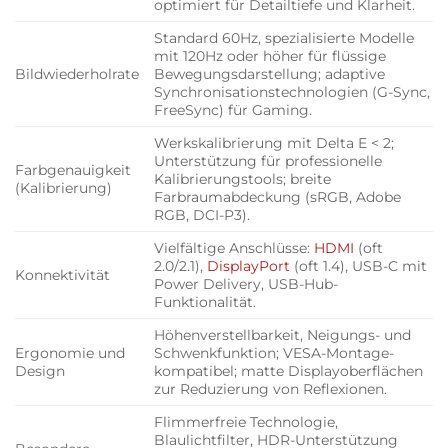
optimiert für Detailtiefe und Klarheit.
Standard 60Hz, spezialisierte Modelle
mit 120Hz oder höher für flüssige
Bildwiederholrate
Bewegungsdarstellung; adaptive
Synchronisationstechnologien (G-Sync,
FreeSync) für Gaming.
Werkskalibrierung mit Delta E < 2;
Unterstützung für professionelle
Farbgenauigkeit
Kalibrierungstools; breite
(Kalibrierung)
Farbraumabdeckung (sRGB, Adobe
RGB, DCI-P3).
Vielfältige Anschlüsse:
HDMI
(oft
2.0/2.1),
DisplayPort
(oft 1.4), USB-C mit
Konnektivität
Power Delivery, USB-Hub-
Funktionalität.
Höhenverstellbarkeit, Neigungs- und
Ergonomie und
Schwenkfunktion; VESA-Montage-
Design
kompatibel; matte Displayoberflächen
zur Reduzierung von Reflexionen.
Flimmerfreie Technologie,
Blaulichtfilter, HDR-Unterstützung