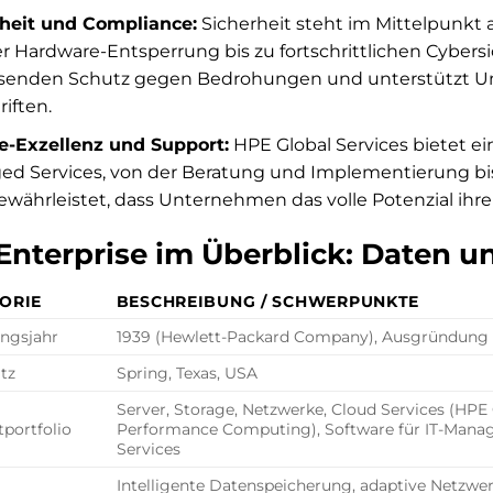
rheit und Compliance:
Sicherheit steht im Mittelpunkt 
r Hardware-Entsperrung bis zu fortschrittlichen Cybers
senden Schutz gegen Bedrohungen und unterstützt Unt
riften.
e-Exzellenz und Support:
HPE Global Services bietet ei
d Services, von der Beratung und Implementierung bis
ewährleistet, dass Unternehmen das volle Potenzial ihre
Enterprise im Überblick: Daten u
ORIE
BESCHREIBUNG / SCHWERPUNKTE
ngsjahr
1939 (Hewlett-Packard Company), Ausgründung 
tz
Spring, Texas, USA
Server, Storage, Netzwerke, Cloud Services (HP
portfolio
Performance Computing), Software für IT-Manag
Services
Intelligente Datenspeicherung, adaptive Netzwerk