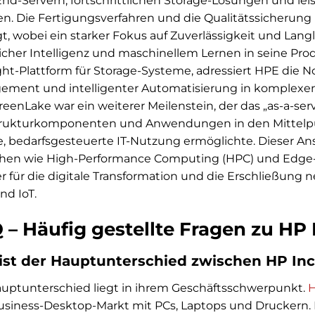
nd-Servern, fortschrittlichen Storage-Lösungen und le
en. Die Fertigungsverfahren und die Qualitätssicherung 
t, wobei ein starker Fokus auf Zuverlässigkeit und Langl
icher Intelligenz und maschinellem Lernen in seine Pro
ght-Plattform für Storage-Systeme, adressiert HPE die
ment und intelligenter Automatisierung in komplexe
eenLake war ein weiterer Meilenstein, der das „as-a-servi
strukturkomponenten und Anwendungen in den Mittelp
le, bedarfsgesteuerte IT-Nutzung ermöglichte. Dieser Ans
hen wie High-Performance Computing (HPC) und Edge-C
r für die digitale Transformation und die Erschließung 
nd IoT.
 – Häufig gestellte Fragen zu HP 
ist der Hauptunterschied zwischen HP Inc
uptunterschied liegt in ihrem Geschäftsschwerpunkt.
H
siness-Desktop-Markt mit PCs, Laptops und Druckern. 