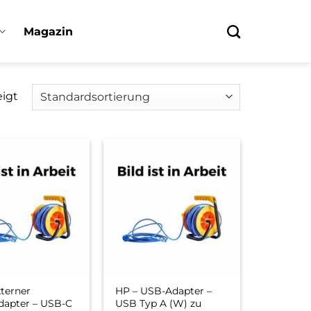
Magazin
eigt
xterner
HP – USB-Adapter –
dapter – USB-C
USB Typ A (W) zu