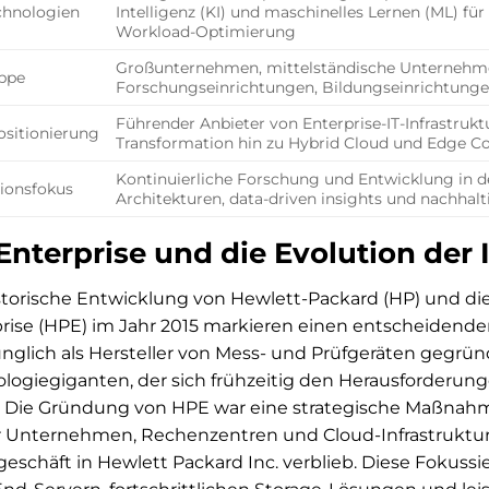
chnologien
Intelligenz (KI) und maschinelles Lernen (ML) fü
Workload-Optimierung
Großunternehmen, mittelständische Unternehmen
ppe
Forschungseinrichtungen, Bildungseinrichtung
Führender Anbieter von Enterprise-IT-Infrastruktur
sitionierung
Transformation hin zu Hybrid Cloud und Edge C
Kontinuierliche Forschung und Entwicklung in de
ionsfokus
Architekturen, data-driven insights und nachhalt
Enterprise und die Evolution der I
storische Entwicklung von Hewlett-Packard (HP) und 
rise (HPE) im Jahr 2015 markieren einen entscheiden
nglich als Hersteller von Mess- und Prüfgeräten gegrün
logiegiganten, der sich frühzeitig den Herausforderu
e. Die Gründung von HPE war eine strategische Maßnahme
 Unternehmen, Rechenzentren und Cloud-Infrastruktur
eschäft in Hewlett Packard Inc. verblieb. Diese Fokussi