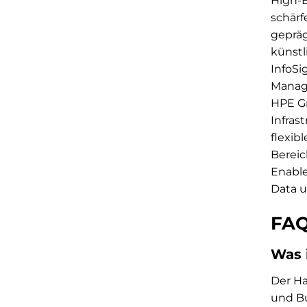
High-E
schärf
gepräg
künstl
InfoSi
Manage
HPE Gr
Infra
flexib
Bereic
Enable
Data u
FAQ
Was 
Der Ha
und Bu