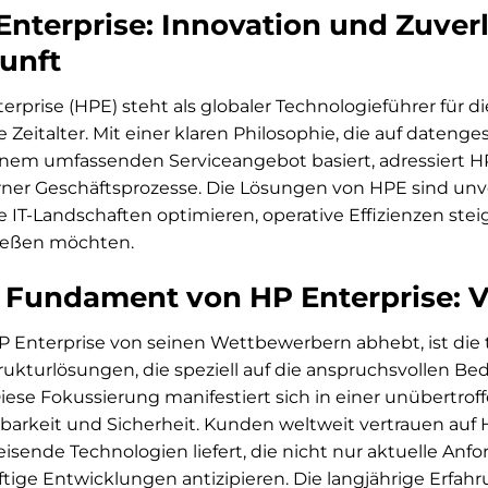
nterprise: Innovation und Zuverlä
unft
erprise (HPE) steht als globaler Technologieführer für
e Zeitalter. Mit einer klaren Philosophie, die auf datenge
nem umfassenden Serviceangebot basiert, adressiert 
er Geschäftsprozesse. Die Lösungen von HPE sind unve
re IT-Landschaften optimieren, operative Effizienzen 
ießen möchten.
 Fundament von HP Enterprise: V
 Enterprise von seinen Wettbewerbern abhebt, ist die 
trukturlösungen, die speziell auf die anspruchsvollen 
Diese Fokussierung manifestiert sich in einer unübertro
rbarkeit und Sicherheit. Kunden weltweit vertrauen auf H
sende Technologien liefert, die nicht nur aktuelle Anf
tige Entwicklungen antizipieren. Die langjährige Erfahr