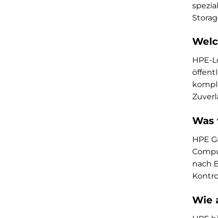
spezia
Storag
Welc
HPE-Lö
öffent
komple
Zuverl
Was 
HPE Gr
Comput
nach B
Kontro
Wie 