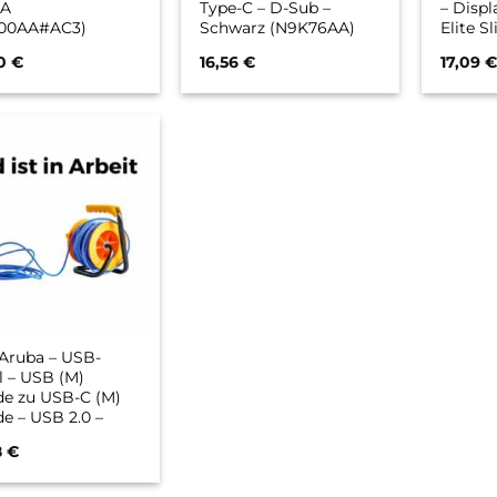
-A
Type-C – D-Sub –
– Displ
00AA#AC3)
Schwarz (N9K76AA)
Elite Sl
Mobile 
00
€
16,56
€
17,09
mt45, Z
G6
Aruba – USB-
l – USB (M)
de zu USB-C (M)
e – USB 2.0 –
arz
8
€