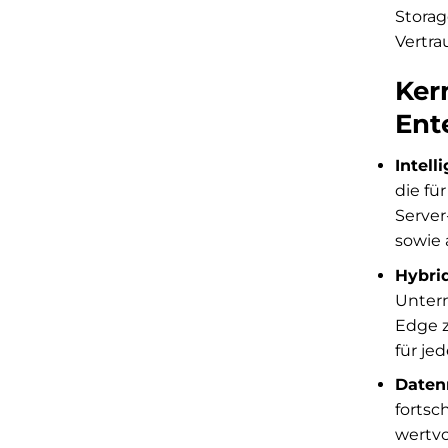
Storag
Vertra
Ker
Ent
Intell
die fü
Server
sowie 
Hybri
Untern
Edge z
für je
Daten
fortsc
wertvo