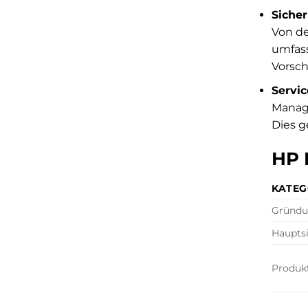
Siche
Von de
umfas
Vorsch
Servic
Manage
Dies g
HP 
KATEG
Gründu
Hauptsi
Produkt