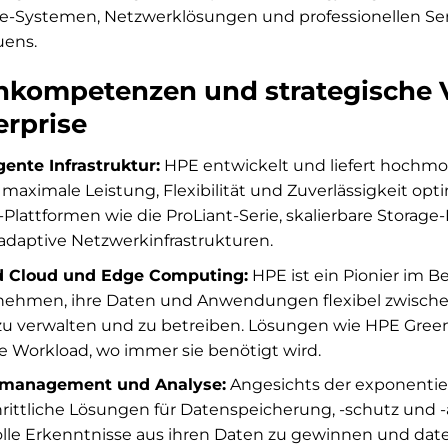
e-Systemen, Netzwerklösungen und professionellen Ser
uens.
nkompetenzen und strategische V
erprise
igente Infrastruktur:
HPE entwickelt und liefert hochm
r maximale Leistung, Flexibilität und Zuverlässigkeit opt
-Plattformen wie die ProLiant-Serie, skalierbare Storag
adaptive Netzwerkinfrastrukturen.
d Cloud und Edge Computing:
HPE ist ein Pionier im B
ehmen, ihre Daten und Anwendungen flexibel zwischen
u verwalten und zu betreiben. Lösungen wie HPE GreenL
de Workload, wo immer sie benötigt wird.
management und Analyse:
Angesichts der exponenti
hrittliche Lösungen für Datenspeicherung, -schutz und 
lle Erkenntnisse aus ihren Daten zu gewinnen und dat