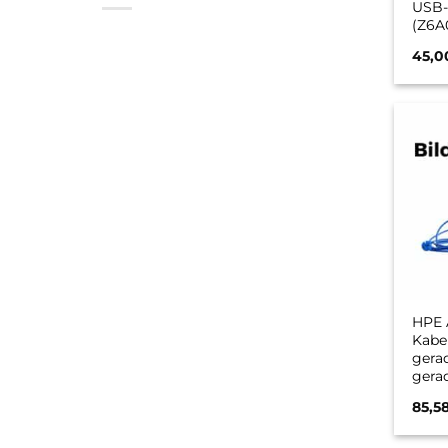
USB
(Z6A
45,
HPE 
Kabe
gera
gerad
Schw
85,5