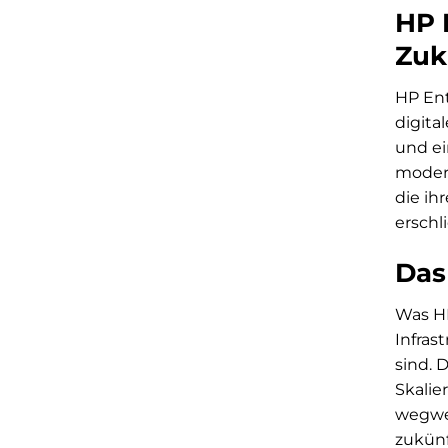
HP E
Zuk
HP Ent
digital
und ei
modern
die ih
erschl
Das
Was HP
Infras
sind. 
Skalie
wegwei
zukünf