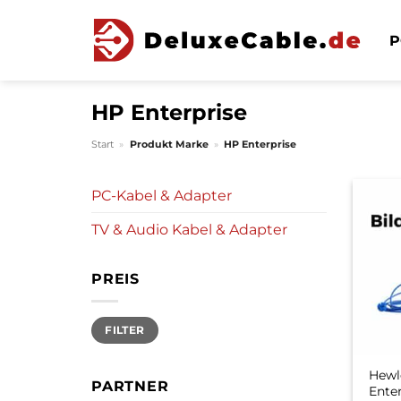
Zum
Inhalt
P
springen
HP Enterprise
Start
»
Produkt Marke
»
HP Enterprise
PC-Kabel & Adapter
TV & Audio Kabel & Adapter
PREIS
Min.
Max.
FILTER
Preis
Preis
Hewl
PARTNER
Ente