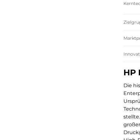
Kernte
Zielgru
Marktpo
Innovat
HP 
Die hi
Enterp
Ursprü
Techno
stellt
großer
Druckg