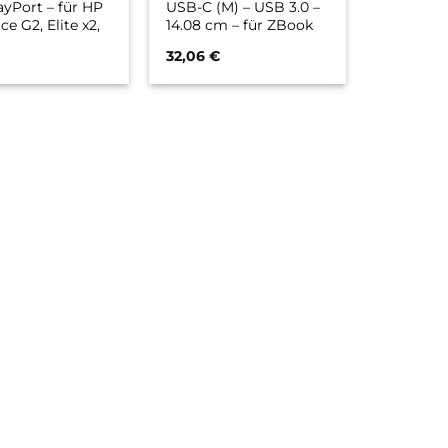
ayPort – für HP
USB-C (M) – USB 3.0 –
ice G2, Elite x2,
14.08 cm – für ZBook
Thin Client
15u G3, 15u G4, 15u G5,
€
32,06
€
Book 15 G6, 17
15u G6, 15v G5, 17 G4, 17
G5, 17 G6, Create G7