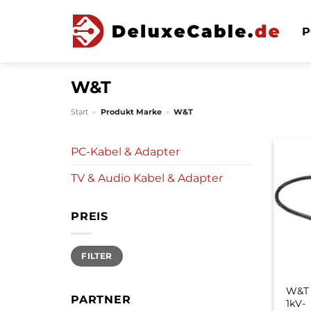
Zum
Inhalt
P
springen
W&T
Start
»
Produkt Marke
»
W&T
PC-Kabel & Adapter
TV & Audio Kabel & Adapter
PREIS
Min.
Max.
FILTER
Preis
Preis
W&T 
PARTNER
1kV-