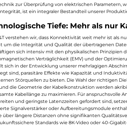
chnik zur Überprüfung von elektrischen Parametern, wi
integrität, ist ein integraler Bestandteil unserer Produkt
hnologische Tiefe: Mehr als nur K
T verstehen wir, dass Konnektivität weit mehr ist als n
t um die Integrität und Qualität der übertragenen Date
ftigen sich intensiv mit den physikalischen Prinzipien 
omagnetischen Verträglichkeit (EMV) und der Optimie
lt sich in der Entwicklung unserer mehrlagigen Abschir
egt sind, parasitäre Effekte wie Kapazität und Induktivi
ternen Störquellen zu bieten. Die Wahl der richtigen Die
 und die Geometrie der Kabelkonstruktion werden akribis
samte Kabellänge zu maximieren. Für anspruchsvolle 
eiten und geringste Latenzzeiten gefordert sind, setzen
ierte Signalverstärker oder Aufbereitungsmodule enthal
e über längere Distanzen ohne signifikanten Qualitätsver
ukunftssichere Standards wie 8K-Video oder 40-Gigabit-