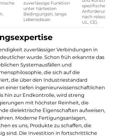
und Konstruktionen für
mische
zuverlässige Funktion
spezifische industrielle
unter härtesten
Anforderungen, zertifizier
n.
Bedingungen, lange
nach relevanten Normen (
Lebensdauer.
UL, CE).
ungsexpertise
wendigkeit zuverlässiger Verbindungen in
eutlicher wurde. Schon früh erkannte das
blichen Systemausfällen und
ensphilosophie, die sich auf die
rt, die über den Industriestandard
n einer tiefen ingenieurwissenschaftlichen
s hin zur Endkontrolle, wird streng
gierungen mit höchster Reinheit, die
ende dielektrische Eigenschaften aufweisen,
ahren. Moderne Fertigungsanlagen,
en es uns, Produkte zu schaffen, die
 sind. Die Investition in fortschrittliche