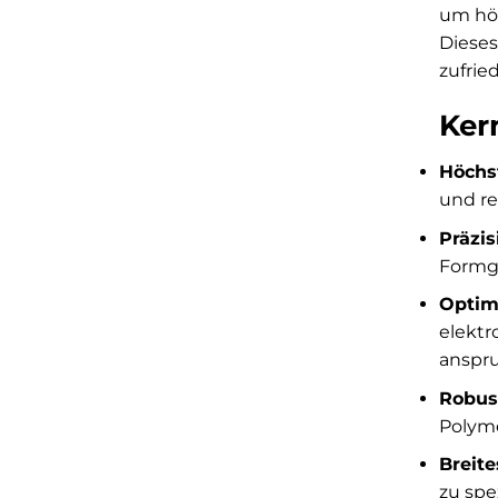
um höc
Dieses
zufrie
Ker
Höchst
und re
Präzis
Formge
Optim
elektr
anspr
Robust
Polyme
Breit
zu spe