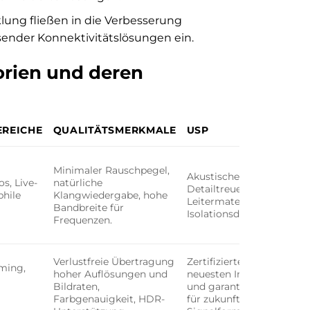
ung fließen in die Verbesserung
ender Konnektivitätslösungen ein.
orien und deren
REICHE
QUALITÄTSMERKMALE
USP
Minimaler Rauschpegel,
Akustische Präzision und
s, Live-
natürliche
Detailtreue durch patenti
phile
Klangwiedergabe, hohe
Leitermaterialien und
Bandbreite für
Isolationsdichten.
Frequenzen.
Verlustfreie Übertragung
Zertifizierte Konformität
ming,
hoher Auflösungen und
neuesten Industriestanda
Bildraten,
und garantierte Bandbrei
Farbgenauigkeit, HDR-
für zukunftsfähige