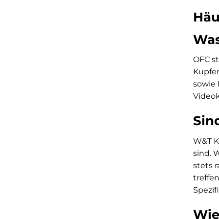
Häu
Was
OFC st
Kupfer
sowie 
Videok
Sin
W&T Ka
sind. 
stets 
treffe
Spezif
Wie