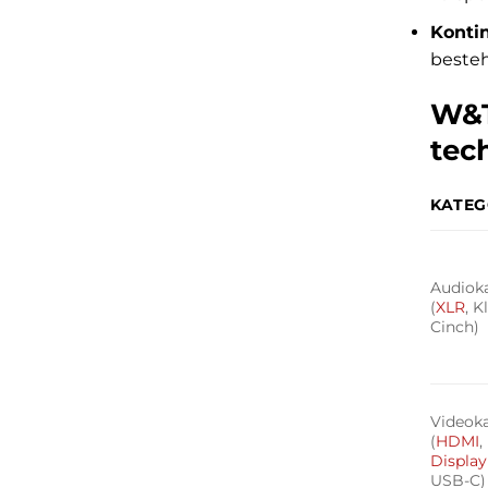
Kontin
besteh
W&T
tec
KATEG
Audiok
(
XLR
, K
Cinch)
Videok
(
HDMI
,
Display
USB-C)