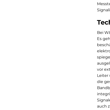
Messte
Signal
Tec
Bei W&
Es geh
beschä
elektr
spiege
ausgel
vor ex
Leiter
die ge
Bandbr
integr
Signal
auch z