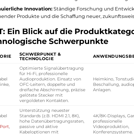
uierliche Innovation:
Ständige Forschung und Entwickl
ender Produkte und die Schaffung neuer, zukunftsweis
: Ein Blick auf die Produktkateg
hnologische Schwerpunkte
SCHWERPUNKT &
ORIE
ANWENDUNGSBE
TECHNOLOGIE
Optimierte Signalübertragung
für Hi-Fi, professionelle
abel
Audioproduktion. Einsatz von
Heimkino, Tonstudio
linke,
OFC-Leitern, doppelte und
Beschallung, audio
dreifache Abschirmung, präzise
Anlagen.
gelötete Stecker mit
vergoldeten Kontakten.
Unterstützung neuester
abel
Standards (z.B. HDMI 2.1, 8K),
4K/8K-Displays, Ga
hohe Datenübertragungsraten,
professionelle
Port
,
passive und aktive
Videoproduktion,
Kabeloptionen mit
Konferenzsysteme.