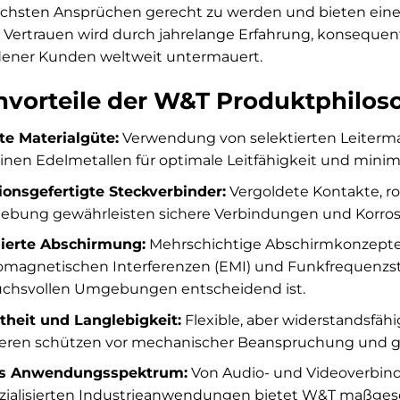
hsten Ansprüchen gerecht zu werden und bieten eine La
 Vertrauen wird durch jahrelange Erfahrung, konsequen
dener Kunden weltweit untermauert.
nvorteile der W&T Produktphilos
e Materialgüte:
Verwendung von selektierten Leitermat
inen Edelmetallen für optimale Leitfähigkeit und minima
ionsgefertigte Steckverbinder:
Vergoldete Kontakte, 
bung gewährleisten sichere Verbindungen und Korrosi
ierte Abschirmung:
Mehrschichtige Abschirmkonzepte 
omagnetischen Interferenzen (EMI) und Funkfrequenzst
uchsvollen Umgebungen entscheidend ist.
heit und Langlebigkeit:
Flexible, aber widerstandsfä
ren schützen vor mechanischer Beanspruchung und ge
es Anwendungsspektrum:
Von Audio- und Videoverbind
zialisierten Industrieanwendungen bietet W&T maßges