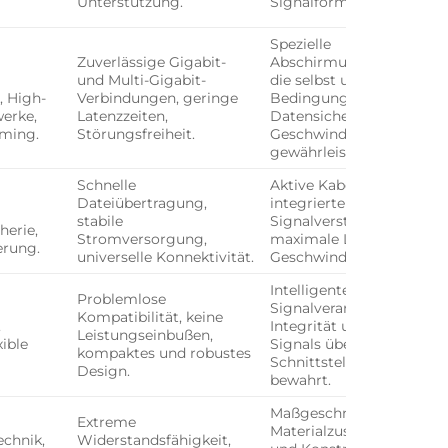
Unterstützung.
Signalformate.
Spezielle
Zuverlässige Gigabit-
Abschirmungskonstrukti
und Multi-Gigabit-
die selbst unter extreme
 High-
Verbindungen, geringe
Bedingungen maximale
erke,
Latenzzeiten,
Datensicherheit und
aming.
Störungsfreiheit.
Geschwindigkeit
gewährleisten.
Schnelle
Aktive Kabeltechnologie
Dateiübertragung,
integrierten Chips zur
stabile
Signalverstärkung für
herie,
Stromversorgung,
maximale Längen und
erung.
universelle Konnektivität.
Geschwindigkeiten.
Intelligente
Problemlose
Signalverarbeitung, die d
Kompatibilität, keine
,
Integrität und Qualität d
Leistungseinbußen,
ible
Signals über verschieden
kompaktes und robustes
Schnittstellen hinweg
Design.
bewahrt.
Maßgeschneiderte
Extreme
Materialzusammensetzu
chnik,
Widerstandsfähigkeit,