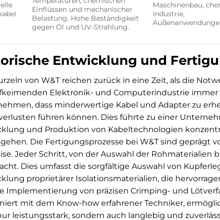
Temperaturen, chemischen
elle
Maschinenbau, che
Einflüssen und mechanischer
kabel
Industrie,
Belastung. Hohe Beständigkeit
Außenanwendunge
gegen Öl und UV-Strahlung.
torische Entwicklung und Fertig
rzeln von W&T reichen zurück in eine Zeit, als die Not
fkeimenden Elektronik- und Computerindustrie immer d
ehmen, dass minderwertige Kabel und Adapter zu erhe
erlusten führen können. Dies führte zu einer Unternehm
klung und Produktion von Kabeltechnologien konzentrie
gehen. Die Fertigungsprozesse bei W&T sind geprägt vo
ise. Jeder Schritt, von der Auswahl der Rohmaterialien bi
cht. Dies umfasst die sorgfältige Auswahl von Kupferle
klung proprietärer Isolationsmaterialien, die hervorrag
e Implementierung von präzisen Crimping- und Lötverf
iert mit dem Know-how erfahrener Techniker, ermöglich
nur leistungsstark, sondern auch langlebig und zuverlässig