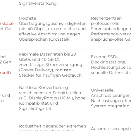
Signalverstärkung.
Höchste
Rechenzentren,
rkkabel
Übertragungsgeschwindigkeiten
professionelle
et Cat
(bis 40 Gbps), extrem dichte und
Serveranbindungen,
)
effektive Abschirmung gegen
Performance-Netzw
Übersprechen (Crosstalk).
anspruchsvolles G
Maximale Datenraten bis 20
bel
Externe SSDs,
Gbit/s und 40 Gbit/s,
2 Gen
Dockingstations,
zuverlässige Stromversorgung
Hochleistungsperip
(Power Delivery), robuste
rbolt
)
schnelle Datensich
Stecker für häufigen Gebrauch.
Nahtlose Konvertierung
Universelle
verschiedenster Schnittstellen
r und
Anschlusslösungen
(z.B. DisplayPort zu HDMI), hohe
ter
Nachrüstungen, flex
Kompatibilität und
Systemintegration.
Signalintegrität.
Robustheit gegenüber extremen
Automatisierungste