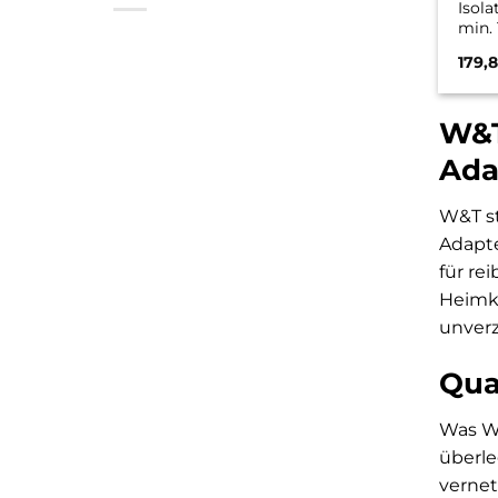
Isol
min.
galv
179,
Verb
USB-
(3300
W&T
Ada
W&T st
Adapte
für re
Heimki
unverz
Qua
Was W&
überle
vernet