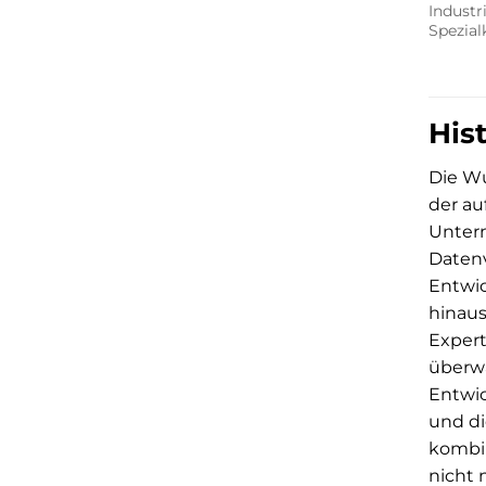
Industri
Spezial
His
Die Wu
der au
Untern
Datenv
Entwic
hinaus
Expert
überwa
Entwic
und di
kombin
nicht 