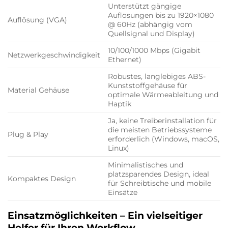
Unterstützt gängige
Auflösungen bis zu 1920×1080
Auflösung (VGA)
@ 60Hz (abhängig vom
Quellsignal und Display)
10/100/1000 Mbps (Gigabit
Netzwerkgeschwindigkeit
Ethernet)
Robustes, langlebiges ABS-
Kunststoffgehäuse für
Material Gehäuse
optimale Wärmeableitung und
Haptik
Ja, keine Treiberinstallation für
die meisten Betriebssysteme
Plug & Play
erforderlich (Windows, macOS,
Linux)
Minimalistisches und
platzsparendes Design, ideal
Kompaktes Design
für Schreibtische und mobile
Einsätze
Einsatzmöglichkeiten – Ein vielseitiger
Helfer für Ihren Workflow