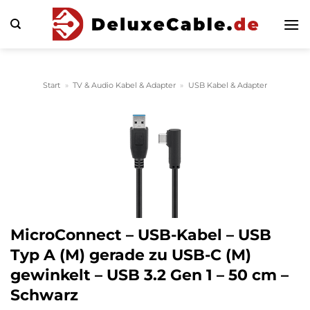
Zum
Inhalt
springen
Start
»
TV & Audio Kabel & Adapter
»
USB Kabel & Adapter
MicroConnect – USB-Kabel – USB
Typ A (M) gerade zu USB-C (M)
gewinkelt – USB 3.2 Gen 1 – 50 cm –
Schwarz