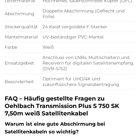
Leitermaterial
Hochreines, sauerstofffreies Kupfer (OFC)
Doppelte Abschirmung (Geflecht und
Abschirmung
Folie)
Steckerqualität
24 Karat vergoldete F-Stecker
Mantelmaterial
UV-beständiger PVC-Mantel
Farbe
Weiß
Anschluss von LNBs, Multischaltern und
Einsatzgebiet
Receivern für digitalen Satellitenempfang
(DVB-S/S2)
Optimiert für UHD/4K und
Besonderheit
zukunftssichere Signalübertragung
FAQ – Häufig gestellte Fragen zu
Oehlbach Transmission Plus S 750 SK
7,50m weiß Satellitenkabel
Warum ist eine gute Abschirmung bei
Satellitenkabeln so wichtig?