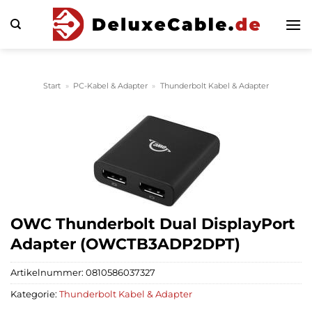
Zum
Inhalt
springen
Start
»
PC-Kabel & Adapter
»
Thunderbolt Kabel & Adapter
OWC Thunderbolt Dual DisplayPort
Adapter (OWCTB3ADP2DPT)
Artikelnummer:
0810586037327
Kategorie:
Thunderbolt Kabel & Adapter