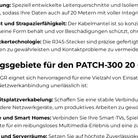
ung:
Speziell entwickelte Leiterquerschnitte und Isolier
z, sodass Ihre Daten auch auf 20 Metern mit voller Inte
ät und Strapazierfähigkeit:
Der Kabelmantel ist so konzi
eine Form behält und vor Beschädigungen schützt, ohne
ckertechnologie:
Die RJ45-Stecker sind präzise gefertig
n zu gewährleisten und Kontaktprobleme zu vermeide
sgebiete für den PATCH-300 20
R eignet sich hervorragend für eine Vielzahl von Einsat
etzwerkanbindung unerlässlich ist:
itsplatzverkabelung:
Schaffen Sie eine stabile Verbindu
dere Netzwerkgeräte, um produktives Arbeiten zu gewä
 und Smart Homes:
Verbinden Sie Ihre Smart-TVs, Spi
te für ein reibungsloses Multimedia-Erlebnis und eine 
 und Serverräume:
Setzen Sie auf höchste Zuverlässigke