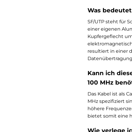
Was bedeutet 
SF/UTP steht für S
einer eigenen Alum
Kupfergeflecht um
elektromagnetisch
resultiert in eine
Datenübertragung
Kann ich dies
100 MHz benö
Das Kabel ist als 
MHz spezifiziert s
höhere Frequenzen
bietet somit eine 
Wie verlege i