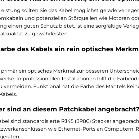
Leistung sollten Sie das Kabel möglichst gerade verlege
romkabeln und potenziellen Störquellen wie Motoren ode
g einen guten Schutz bietet, ist eine sorgfältige Ver
lqualität zu gewährleisten.
Farbe des Kabels ein rein optisches Merkma
t primär ein optisches Merkmal zur besseren Unterschei
ecke. In professionellen Installationen hilft die Farbco
vermeiden. Funktional hat die Farbe des Mantels keine
Kabels.
r sind an diesem Patchkabel angebracht
el sind standardisierte RJ45 (8P8C) Stecker angebracht
tzwerkanschlüssen wie Ethernet-Ports an Computern, Ro
geräten.