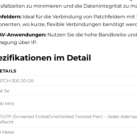
fallzeiten zu minimieren und die Datenintegrität zu m
feldern:
Ideal für die Verbindung von Patchfeldern mi
enten, wo kurze, flexible Verbindungen benötigt wer
e AV-Anwendungen:
Nutzen Sie die hohe Bandbreite und S
agung über IP.
zifikationen im Detail
ETAILS
ATCH-300 20 GR
at 5e
00 MHz
F/UTP (Screened Foiled/Unshielded Twisted Pair) – Jedes Adernp
eflecht
0 Meter