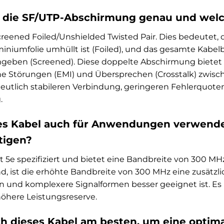
die SF/UTP-Abschirmung genau und welche
creened Foiled/Unshielded Twisted Pair. Dies bedeutet, 
iniumfolie umhüllt ist (Foiled), und das gesamte Kabelb
geben (Screened). Diese doppelte Abschirmung bietet 
e Störungen (EMI) und Übersprechen (Crosstalk) zwisc
r deutlich stabileren Verbindung, geringeren Fehlerquote
.
es Kabel auch für Anwendungen verwenden
tigen?
Cat 5e spezifiziert und bietet eine Bandbreite von 300 M
ind, ist die erhöhte Bandbreite von 300 MHz eine zusätzl
 und komplexere Signalformen besser geeignet ist. Es 
höhere Leistungsreserve.
ch dieses Kabel am besten, um eine optima