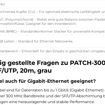
rau
ochreines Kupfer (CU) – Für optimale elektrische Leitfähigkeit
VC (Polyvinylchlorid) – Bietet eine gute Balance zwischen Flexib
mwelteinflüsse. Geeignet für den Innenbereich.
J45 (8P8C) – Standardkonformer Stecker für universelle Kompati
 (8 Leiter) – Standard für Ethernet-Netzwerke.
nnenbereich – Entwickelt für den Einsatz in geschützten Umg
ig gestellte Fragen zu PATCH-300
/UTP, 20m, grau
el auch für Gigabit-Ethernet geeignet?
bel sind für Datenraten bis zu 1 Gbit/s (Gigabit Ethernet
seiner 300 MHz Bandbreite und der SF/UTP-Abschirmung 
en eine herausragende und stabile Performance.