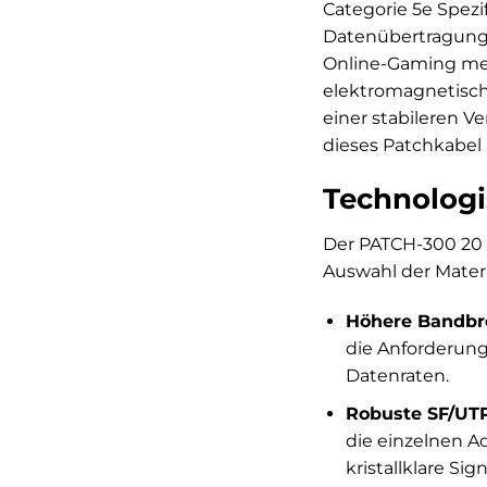
Categorie 5e Spezi
Datenübertragungs
Online-Gaming meh
elektromagnetisch
einer stabileren V
dieses Patchkabel
Technologi
Der PATCH-300 20 G
Auswahl der Materi
Höhere Bandbre
die Anforderun
Datenraten.
Robuste SF/UT
die einzelnen A
kristallklare Sign