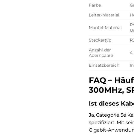
Farbe
G
Leiter-Material
H
P
Mantel-Material
U
Steckertyp
R
Anzahl der
4
Adernpaare
Einsatzbereich
I
FAQ – Häuf
300MHz, SF
Ist dieses Kab
Ja, Categorie 5e Ka
spezifiziert. Mit 
Gigabit-Anwendung