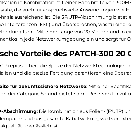
fikation in Kombination mit einer Bandbreite von 300M
rate, die auch für anspruchsvolle Anwendungen wie HD
r als ausreichend ist. Die SF/UTP-Abschirmung bietet 
e Interferenzen (EMI) und Übersprechen, was zu einer 
erbindung führt. Mit einer Länge von 20 Metern und in 
 nahtlos in jede Netzwerkumgebung ein und sorgt für O
sche Vorteile des PATCH-300 20 
R repräsentiert die Spitze der Netzwerktechnologie im 
alien und die präzise Fertigung garantieren eine überr
ite für zukunftssichere Netzwerke:
Mit einer Spezifik
gen der Categorie 5e und bietet somit Reserven für z
P-Abschirmung:
Die Kombination aus Folien- (F/UTP) u
dernpaare und das gesamte Kabel wirkungsvoll vor exter
alqualität unerlässlich ist.